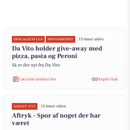
15 timer siden
OPSLAGSTAVLEN
SPONSORERET
Da Vito holder give-away med
pizza, pasta og Peroni
Så er der nyt fra Da Vito
Læs hele artiklen her
Kopiér link
15 timer siden
LOKALT NYT
Aftryk - Spor af noget der har
været