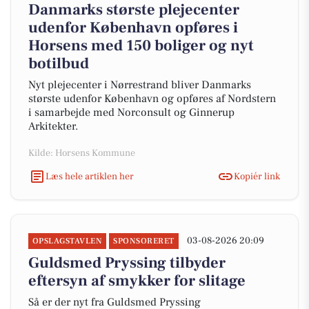
Danmarks største plejecenter
udenfor København opføres i
Horsens med 150 boliger og nyt
botilbud
Nyt plejecenter i Nørrestrand bliver Danmarks
største udenfor København og opføres af Nordstern
i samarbejde med Norconsult og Ginnerup
Arkitekter.
Kilde: Horsens Kommune
Læs hele artiklen her
Kopiér link
03-08-2026 20:09
OPSLAGSTAVLEN
SPONSORERET
Guldsmed Pryssing tilbyder
eftersyn af smykker for slitage
Så er der nyt fra Guldsmed Pryssing