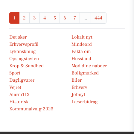
1
2
3
4
5
6
7
...
444
Det sker
Lokalt nyt
Erhvervsprofil
Mindeord
Lykønskning
Fakta om
Opslagstavlen
Husstand
Krop & Sundhed
Mød dine naboer
Sport
Boligmarked
Dagligvarer
Biler
Vejret
Erhverv
Alarm112
Jobnyt
Historisk
Læserbidrag
Kommunalvalg 2025