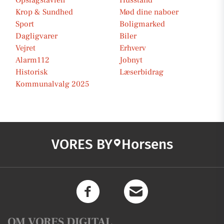
Opslagstavlen
Husstand
Krop & Sundhed
Mød dine naboer
Sport
Boligmarked
Dagligvarer
Biler
Vejret
Erhverv
Alarm112
Jobnyt
Historisk
Læserbidrag
Kommunalvalg 2025
VORES BY
Horsens
OM VORES DIGITAL