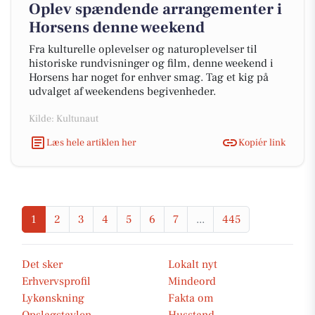
Oplev spændende arrangementer i
Horsens denne weekend
Fra kulturelle oplevelser og naturoplevelser til
historiske rundvisninger og film, denne weekend i
Horsens har noget for enhver smag. Tag et kig på
udvalget af weekendens begivenheder.
Kilde: Kultunaut
Læs hele artiklen her
Kopiér link
1
2
3
4
5
6
7
...
445
Det sker
Lokalt nyt
Erhvervsprofil
Mindeord
Lykønskning
Fakta om