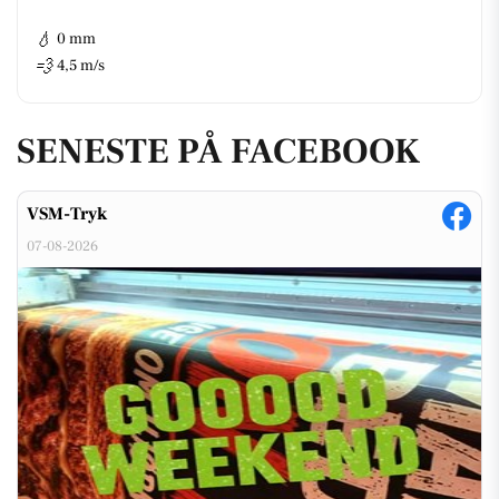
💧
0 mm
💨
4,5 m/s
SENESTE PÅ FACEBOOK
VSM-Tryk
07-08-2026