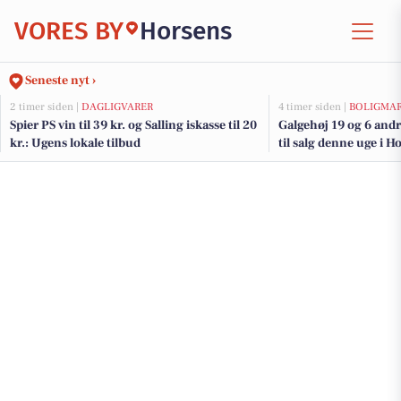
VORES BY
Horsens
Seneste nyt ›
2 timer siden |
DAGLIGVARER
4 timer siden |
BOLIGMA
Spier PS vin til 39 kr. og Salling iskasse til 20
Galgehøj 19 og 6 and
kr.: Ugens lokale tilbud
til salg denne uge i H
her.