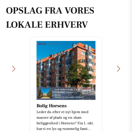
OPSLAG FRA VORES
LOKALE ERHVERV
Bolig Horsens
Leder du efter et nyt hjem med
masser af plads og en skøn
beliggenhed i Horsens? Fra 1. okt.
har vi en lys og rummelig fami...