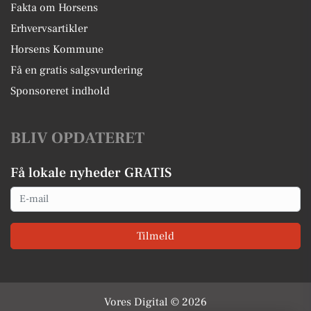
Horsens har siden slutningen af 1800-tallet stort set kun 
Fakta om Horsens
oplevet en stigende befolkningsvækst, og både i 
Erhvervsartikler
mellemkrigstiden og i efterkrigstiden fortsatte byen sin 
Horsens Kommune
befolkningsvækst. Den stigende befolkningsvækst i byen 
Få en gratis salgsvurdering
skyldtes blandt andet opførelsen af større fabrikker og 
Sponsoreret indhold
industrielle anlæg, som betød flere tilflyttere på grund af 
øgede jobmuligheder. Siden afslutningen på 2. verdenskrig 
BLIV OPDATERET
har Horsens kun oplevet en stigende befolkningsvækst, 
hvilket i dag har gjort byen til den 8. største i Danmark.
Få lokale nyheder GRATIS
Dette kan du opleve i Horsens
Email
I Horsens har du mulighed for at få en masse spændende 
Tilmeld
oplevelser, uanset om du foretrækker natur, shopping eller 
kulturelle oplevelser. Hvis du ønsker en overnatning i byen, 
kan du besøge det historiske Jørgensens Hotel, som er 
næsten 200 år gammelt. Du kan overnatte på det gamle, 
Vores Digital © 2026