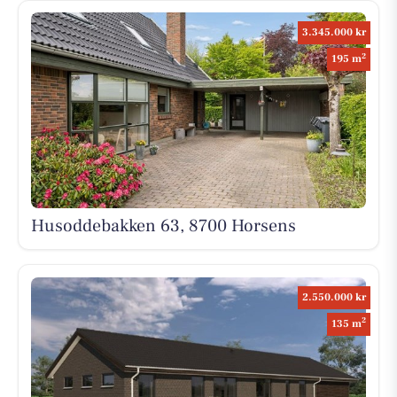
3.345.000 kr
2
195 m
Husoddebakken 63, 8700 Horsens
2.550.000 kr
2
135 m