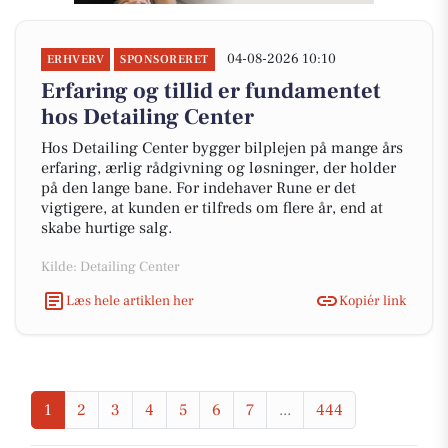
04-08-2026 10:10
ERHVERV
SPONSORERET
Erfaring og tillid er fundamentet
hos Detailing Center
Hos Detailing Center bygger bilplejen på mange års
erfaring, ærlig rådgivning og løsninger, der holder
på den lange bane. For indehaver Rune er det
vigtigere, at kunden er tilfreds om flere år, end at
skabe hurtige salg.
Kilde: Detailing Center
Læs hele artiklen her
Kopiér link
1
2
3
4
5
6
7
...
444