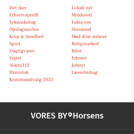
Det sker
Lokalt nyt
Erhvervsprofil
Mindeord
Lykønskning
Fakta om
Opslagstavlen
Husstand
Krop & Sundhed
Mød dine naboer
Sport
Boligmarked
Dagligvarer
Biler
Vejret
Erhverv
Alarm112
Jobnyt
Historisk
Læserbidrag
Kommunalvalg 2025
VORES BY
Horsens