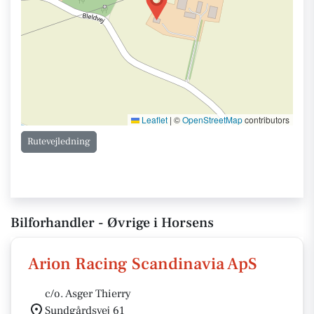
Leaflet
|
©
OpenStreetMap
contributors
Rutevejledning
Bilforhandler - Øvrige i Horsens
Arion Racing Scandinavia ApS
c/o. Asger Thierry
Sundgårdsvej 61