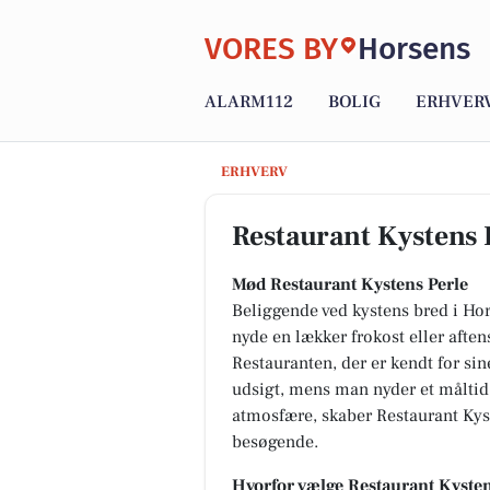
VORES BY
Horsens
ALARM112
BOLIG
ERHVER
Restaurant Kystens Perle
ERHVERV
Restaurant Kystens 
Mød Restaurant Kystens Perle
Beliggende ved kystens bred i Hors
nyde en lækker frokost eller afte
Restauranten, der er kendt for sin
udsigt, mens man nyder et måltid 
atmosfære, skaber Restaurant Kys
besøgende.
Hvorfor vælge Restaurant Kysten