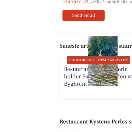
+45 75 61 31 ..
Send email
Seneste artikler om Restaur
SPONSORERET
OPSLAGSTAVLEN
Restaurant Kystens Perle
holder Sankt Hans Aften v
Bygholm Sø
Restaurant Kystens Perles 