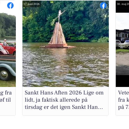
17. juni 2026
30. maj 2
g fra
Sankt Hans Aften 2026 Lige om
Vete
f til
lidt, ja faktisk allerede på
fra 
tirsdag er det igen Sankt Han...
på 7