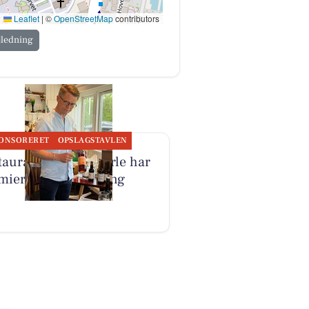
Leaflet
|
©
OpenStreetMap
contributors
jledning
ONSORERET
OPSLAGSTAVLEN
taurant Kystens Perle har
miere på ølsmagning