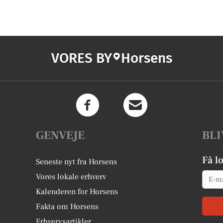
VORES BY
Horsens
GENVEJE
BLI
Få l
Seneste nyt fra Horsens
Email
Vores lokale erhverv
Kalenderen for Horsens
Fakta om Horsens
Erhvervsartikler