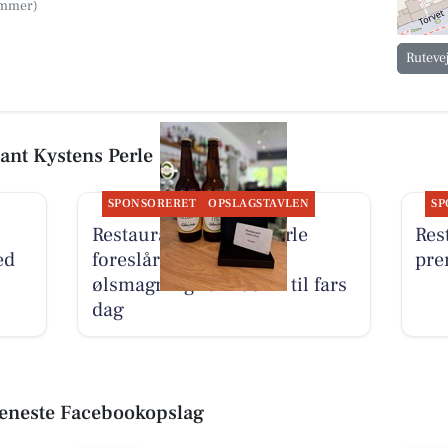
Ruteve
ant Kystens Perle
SPONSORERET
OPSLAGSTAVLEN
SP
Restaurant Kystens Perle
Res
ed
foreslår gavekort til
pre
ølsmagning for 299 kr til fars
dag
seneste Facebookopslag