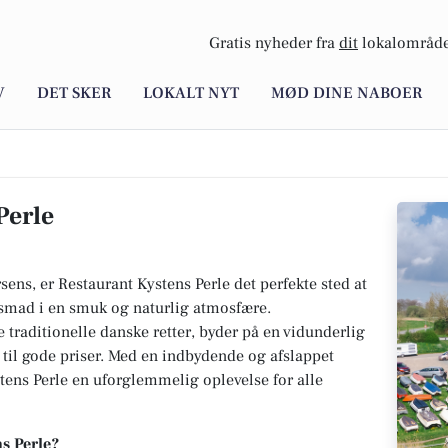
Gratis nyheder fra
dit
lokalområde
V
DET SKER
LOKALT NYT
MØD DINE NABOER
Perle
ens, er Restaurant Kystens Perle det perfekte sted at
nsmad i en smuk og naturlig atmosfære.
e traditionelle danske retter, byder på en vidunderlig
til gode priser. Med en indbydende og afslappet
tens Perle en uforglemmelig oplevelse for alle
s Perle?