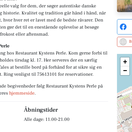
eelle valg for dem, der søger autentiske danske
g historie. Kvalitet og tradition går hånd i hånd, når
, hvor hver ret er lavet med de bedste råvarer. Den
n gør det til en enestående oplevelse at besøge
 frokost eller aftensmad.
B
Perle
ng hos Restaurant Kystens Perle. Kom gerne forbi til
oldes tirsdag kl. 17. Her serveres der en særlig
+
ales at bestille bord på forhånd for at sikre sig en
−
. Ring venligst til 75613101 for reservationer.
de begivenheder følg Restaurant Kystens Perle på
deres
hjemmeside
.
Åbningstider
Alle dage: 11.00-21.00