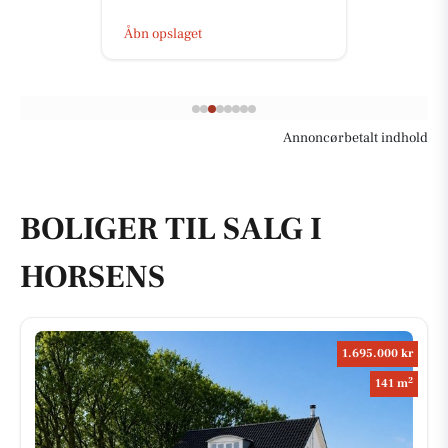
Åbn opslaget
Annoncørbetalt indhold
BOLIGER TIL SALG I
HORSENS
1.695.000 kr
2
141 m