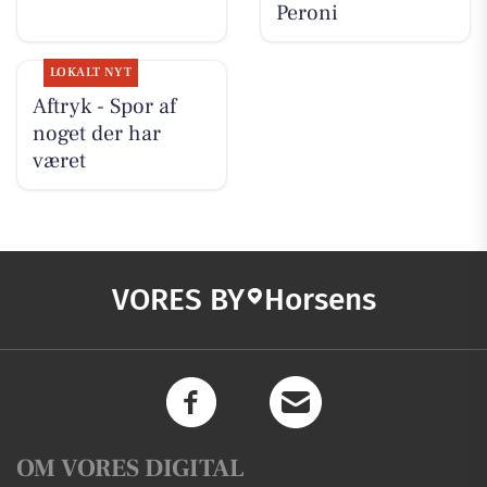
Peroni
LOKALT NYT
Aftryk - Spor af
noget der har
været
VORES BY
Horsens
OM VORES DIGITAL