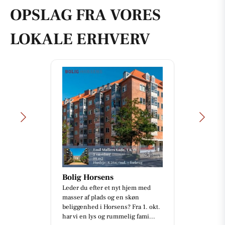
OPSLAG FRA VORES
LOKALE ERHVERV
Bolig Horsens
Leder du efter et nyt hjem med
masser af plads og en skøn
beliggenhed i Horsens? Fra 1. okt.
har vi en lys og rummelig fami...