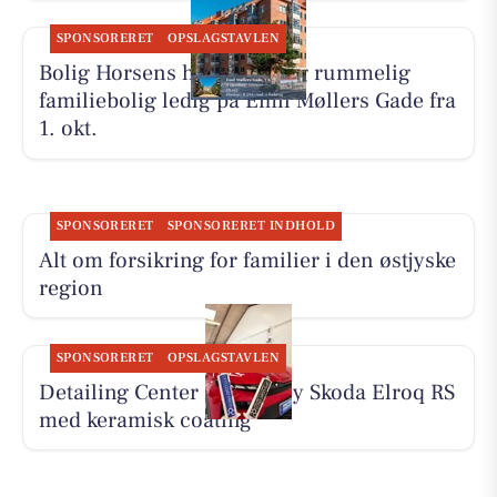
SPONSORERET
OPSLAGSTAVLEN
Bolig Horsens har en lys og rummelig
familiebolig ledig på Emil Møllers Gade fra
1. okt.
SPONSORERET
SPONSORERET INDHOLD
Alt om forsikring for familier i den østjyske
region
SPONSORERET
OPSLAGSTAVLEN
Detailing Center klargør ny Skoda Elroq RS
med keramisk coating