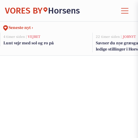
VORES BY
Horsens
Seneste nyt ›
4 timer siden |
VEJRET
22 timer siden |
JOBNYT
Lunt vejr med sol og ro på
Savner du nye græsga
ledige stillinger i H