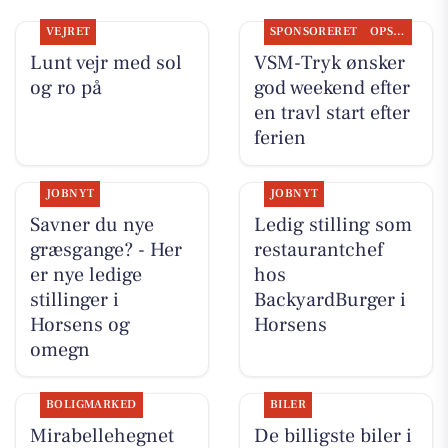
VEJRET
SPONSORERET
OPSLAGSTAVLEN
Lunt vejr med sol
VSM-Tryk ønsker
og ro på
god weekend efter
en travl start efter
ferien
JOBNYT
JOBNYT
Savner du nye
Ledig stilling som
græsgange? - Her
restaurantchef
er nye ledige
hos
stillinger i
BackyardBurger i
Horsens og
Horsens
omegn
BOLIGMARKED
BILER
Mirabellehegnet
De billigste biler i