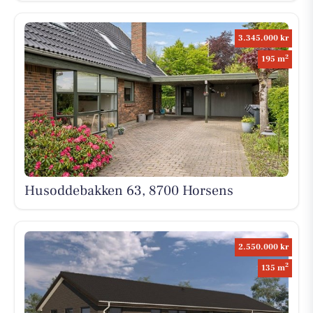
3.345.000 kr
2
195 m
Husoddebakken 63, 8700 Horsens
2.550.000 kr
2
135 m