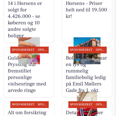
14 i Horsens er
Horsens - Priser
solgt for
helt ned til 19.500
4.426.000 - se
kr!
køberen og 10
andre solgte
boliger
SPONSORERET
OPSLAGSTAVLEN
SPONSORERET
OPSLAGSTAVLEN
Guldsmed
Bolig Horsens har
Pryssing har
en lys og
fremstillet
rummelig
personlige
familiebolig ledig
vielsesringe med
på Emil Møllers
arvede ringe
Gade fra 1. okt.
SPONSORERET
SPONSORERET INDHOLD
SPONSORERET
OPSLAGSTAVLEN
Alt om forsikring
Detailing Center