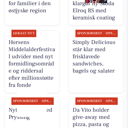
for familier i den
klargør ny Skoda
østjyske region
Elroq RS med
keramisk coating
LOKALT NYT
SPONSORERET
OPSLAGSTAVLEN
Horsens
Simply Delicious
Middelalderfestiva
står klar med
l udvider med nyt
frisklavede
formidlingsområd
sandwiches,
e og riddersal
bagels og salater
efter millionstøtte
fra fonde
SPONSORERET
OPSLAGSTAVLEN
SPONSORERET
OPSLAGSTAVLEN
Nyt fra Guldsmed
Da Vito holder
Pryssing
give-away med
pizza, pasta og