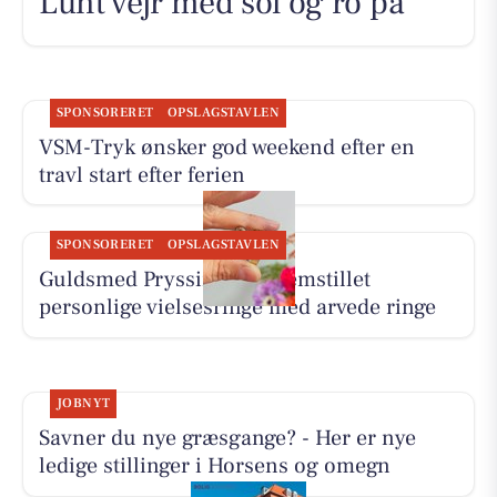
Lunt vejr med sol og ro på
SPONSORERET
OPSLAGSTAVLEN
VSM-Tryk ønsker god weekend efter en
travl start efter ferien
SPONSORERET
OPSLAGSTAVLEN
Guldsmed Pryssing har fremstillet
personlige vielsesringe med arvede ringe
JOBNYT
Savner du nye græsgange? - Her er nye
ledige stillinger i Horsens og omegn