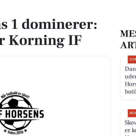
r Korning IF
s 1 dominerer:
ME
er Korning IF
AR
LO
Danm
ude
Hor
boti
BO
Skov
er k