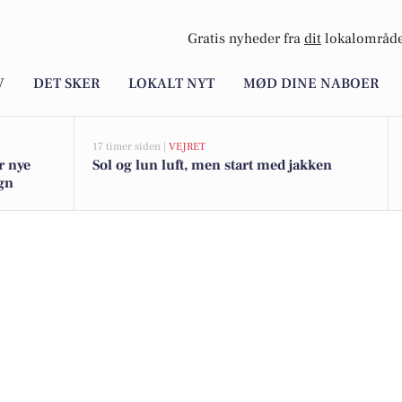
Gratis nyheder fra
dit
lokalområde
V
DET SKER
LOKALT NYT
MØD DINE NABOER
17 timer siden |
VEJRET
r nye
Sol og lun luft, men start med jakken
egn