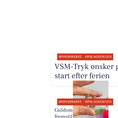
SPONSORERET
OPSLAGSTAVLEN
VSM-Tryk ønsker g
start efter ferien
SPONSORERET
OPSLAGSTAVLEN
Guldsmed Pryssing har
fremstillet personlige