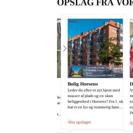
OPSLAG FRA VO
odterapeutisk Klinik
Bolig Horsens
Detai
Leder du efter et nyt hjem med
Ny Skod
/Lajla Andersen
masser af plads og en skøn
rød met
R / NU - Ligtorne 1. besøg i dec.
beliggenhed i Horsens? Fra 1. okt.
er ikke
25 vs. i dag. Denne kunde har
har vi en lys og rummelig fami...
ensbety
æmpet længe med mange
De...
ertefulde ligtorne. I dag: Før...
Åbn opslaget
Åbn op
bn opslaget