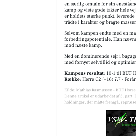
en særlig omtale for sin eneståe
kamp og viste gode takter hele v
er holdets stærke punkt, leverede
trådte i karakter og bragte masser
Selvom kampen endte med en mass
forbedringspotentiale. Han nævner
mod næste kamp.
VSM-Tryk
Med en dominerende sejr i baga
GOOOOD WEEKEND FRA VSM
med fornyet selvtillid og optimis
TRYK 💚 Vi er tilbage fra ferie 
der har bestemt ikke været tid t
Kampens resultat:
10-1
til BUF 
kede sig! 😅 Der har været...
Række:
Herre C2 (+16) 7:7 - Forår
Kilde: Mathias Rasmussen - BUF Horse
Åbn opslaget
Denne artikel er udarbejdet af 3. part. 
holdninger, der måtte fremgå, repræse