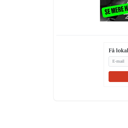
Få loka
Email