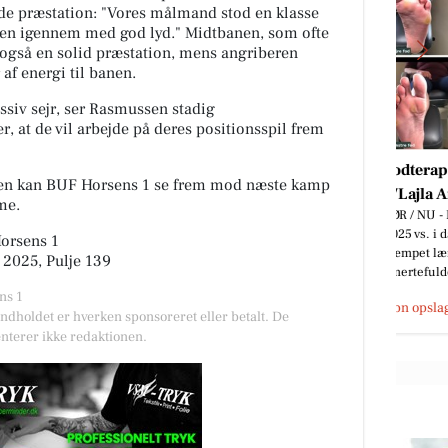
nde præstation: "Vores målmand stod en klasse
ejen igennem med god lyd." Midtbanen, som ofte
 også en solid præstation, mens angriberen
 af energi til banen.
iv sejr, ser Rasmussen stadig
, at de vil arbejde på deres positionsspil frem
Fodterapeutisk Klinik
gen kan BUF Horsens 1 se frem mod næste kamp
-
v/Lajla Andersen
me.
– og
FØR / NU - Ligtorne 1. besøg i dec.
il at
2025 vs. i dag. Denne kunde har
Horsens 1
kæmpet længe med mange
 2025, Pulje 139
smertefulde ligtorne. I dag: Før...
ns 1
Åbn opslaget
Indholdet er hverken sponsoreret eller betalt. De
nterer ikke redaktionen.