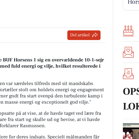
Hors
Del artikel
e BUF Horsens 1 sig en overvældende 10-1-sejr
ed fuld energi og vilje, hvilket resulterede i
n var særdeles tilfreds med sit mandskabs
OP
ortæller stolt om holdets energi og engagement
er godt fra start ovenpå den turbulente kamp i
masse energi og exceptionelt god vilje."
LO
psatte på at vise, at de havde taget ved lære fra
are fra start og skulle ud og bevise, at vi havde
forklarer Rasmussen.
llere for deres indsats. Specielt målmanden får