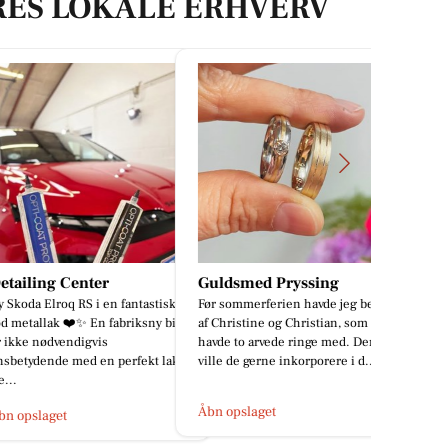
RES LOKALE ERHVERV
ling Center
Guldsmed Pryssing
Simply De
a Elroq RS i en fantastisk
Før sommerferien havde jeg besøg
💬 “Lad os t
allak ❤️✨ En fabriksny bil
af Christine og Christian, som
Delicious!”
 nødvendigvis
havde to arvede ringe med. Dem
sjældent nej
dende med en perfekt lak.
ville de gerne inkorporere i d...
er på vej på a
Åbn opslaget
Åbn opslage
slaget