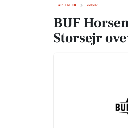
BUF Horsens 1 dominerer: Storsejr ove
ARTIKLER
Fodbold
BUF Horsen
Storsejr ov