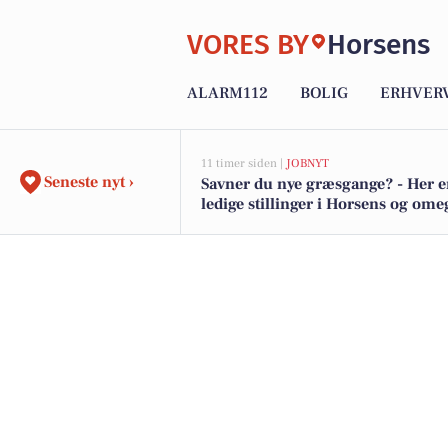
VORES BY
Horsens
ALARM112
BOLIG
ERHVER
11 timer siden |
JOBNYT
Seneste nyt ›
Savner du nye græsgange? - Her e
ledige stillinger i Horsens og om