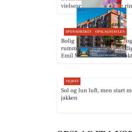
vielsesringe med arvede ri
SPONSORERET
OPSLAGSTAVLEN
Bolig Horsens har en lys o
rummelig familiebolig ledi
Emil Møllers Gade fra 1. okt
VEJRET
Sol og lun luft, men start 
jakken