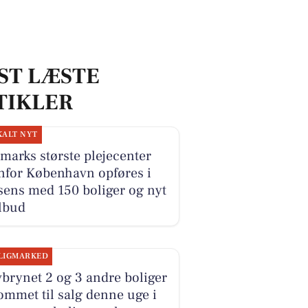
ST LÆSTE
TIKLER
KALT NYT
arks største plejecenter
nfor København opføres i
sens med 150 boliger og nyt
lbud
LIGMARKED
brynet 2 og 3 andre boliger
ommet til salg denne uge i