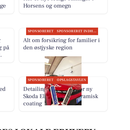
nge
Horsens og omegn
SPONSORERET
SPONSORERET INDHOLD
g
Alt om forsikring for familier i
g på
den østjyske region
.
SPONSORERET
OPSLAGSTAVLEN
med
Detailing Center klargør ny
Skoda Elroq RS med keramisk
coating