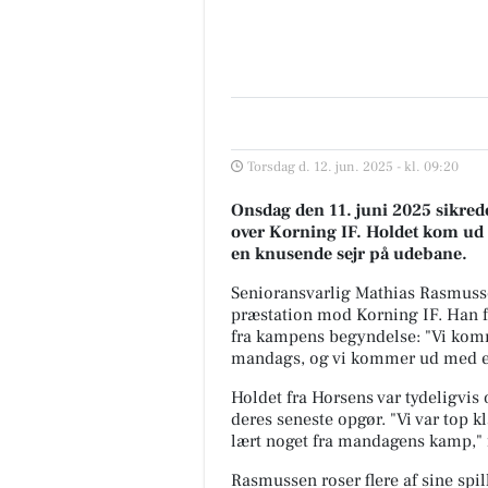
Torsdag d. 12. jun. 2025 - kl. 09:20
Onsdag den 11. juni 2025 sikred
over Korning IF. Holdet kom ud m
en knusende sejr på udebane.
Senioransvarlig Mathias Rasmusse
præstation mod Korning IF. Han f
fra kampens begyndelse: "Vi komm
mandags, og vi kommer ud med en 
Holdet fra Horsens var tydeligvis o
deres seneste opgør. "Vi var top kl
lært noget fra mandagens kamp," 
Rasmussen roser flere af sine spi