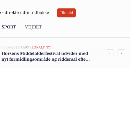
 -
direkte i din indbakke
Tilmeld
SPORT
VEJRET
06-08-2026 15:03 |
LOKALT NYT
05-08-2026 14:11
‹
›
Horsens Middelalderfestival udvider med
Aftryk - Spor
nyt formidlingsområde og riddersal efter
millionstøtte fra fonde