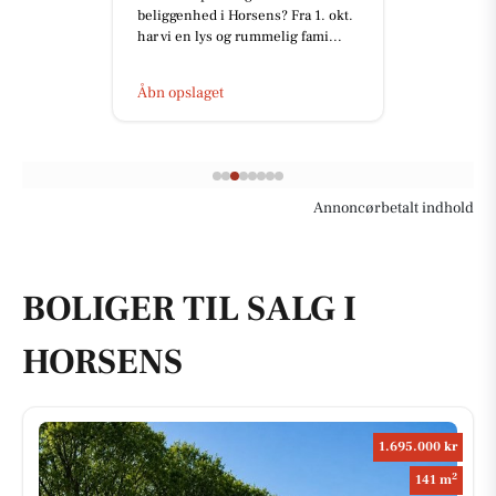
beliggenhed i Horsens? Fra 1. okt.
har vi en lys og rummelig fami...
Åbn opslaget
Annoncørbetalt indhold
BOLIGER TIL SALG I
HORSENS
1.695.000 kr
2
141 m