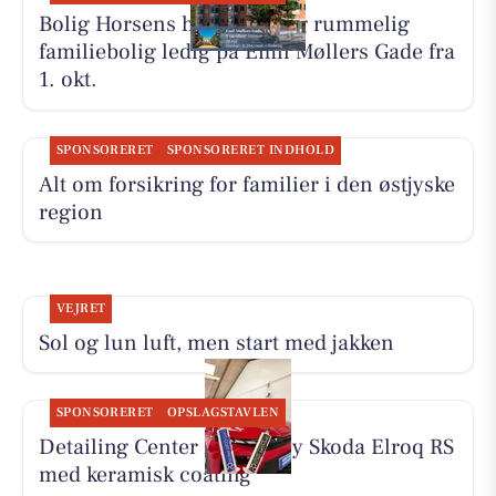
Bolig Horsens har en lys og rummelig
familiebolig ledig på Emil Møllers Gade fra
1. okt.
SPONSORERET
SPONSORERET INDHOLD
Alt om forsikring for familier i den østjyske
region
VEJRET
Sol og lun luft, men start med jakken
SPONSORERET
OPSLAGSTAVLEN
Detailing Center klargør ny Skoda Elroq RS
med keramisk coating