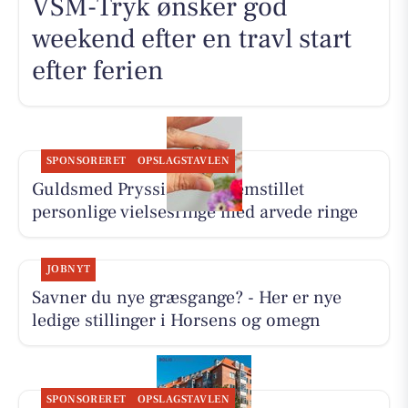
VSM-Tryk ønsker god
weekend efter en travl start
efter ferien
SPONSORERET
OPSLAGSTAVLEN
Guldsmed Pryssing har fremstillet
personlige vielsesringe med arvede ringe
JOBNYT
Savner du nye græsgange? - Her er nye
ledige stillinger i Horsens og omegn
SPONSORERET
OPSLAGSTAVLEN