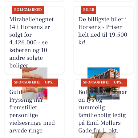
BOLIGMARKED
BILER
Mirabellehegnet
De billigste biler i
14 i Horsens er
Horsens - Priser
solgt for
helt ned til 19.500
4.426.000 - se
kr!
køberen og 10
andre solgte
boliger
SPONSORERET
OPSLAGSTAVLEN
SPONSORERET
OPSLAGSTAVLEN
Guldsmed
Bolig Horsens har
Pryssing har
en lys og
fremstillet
rummelig
personlige
familiebolig ledig
vielsesringe med
på Emil Møllers
arvede ringe
Gade fra 1. okt.