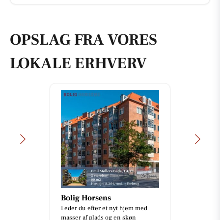
OPSLAG FRA VORES
LOKALE ERHVERV
Bolig Horsens
Leder du efter et nyt hjem med
masser af plads og en skøn