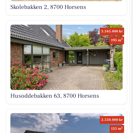
Skolebakken 2, 8700 Horsens
3.345.000 kr
2
195 m
Husoddebakken 63, 8700 Horsens
2.550.000 kr
2
135 m