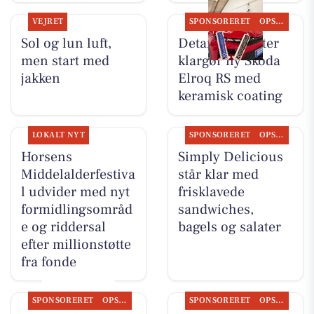
VEJRET
SPONSORERET
OPSLAGSTAVLEN
Sol og lun luft,
Detailing Center
men start med
klargør ny Skoda
jakken
Elroq RS med
keramisk coating
LOKALT NYT
SPONSORERET
OPSLAGSTAVLEN
Horsens
Simply Delicious
Middelalderfestiva
står klar med
l udvider med nyt
frisklavede
formidlingsområd
sandwiches,
e og riddersal
bagels og salater
efter millionstøtte
fra fonde
SPONSORERET
OPSLAGSTAVLEN
SPONSORERET
OPSLAGSTAVLEN