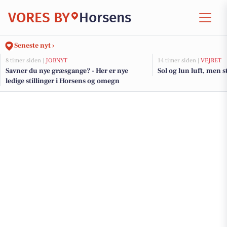
VORES BY
Horsens
Seneste nyt ›
8 timer siden |
JOBNYT
14 timer siden |
VEJRET
Savner du nye græsgange? - Her er nye
Sol og lun luft, men 
ledige stillinger i Horsens og omegn