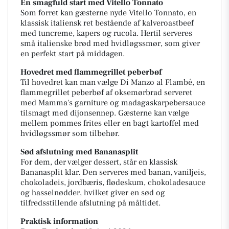
En smagfuld start med Vitello Tonnato
Som forret kan gæsterne nyde Vitello Tonnato, en
klassisk italiensk ret bestående af kalveroastbeef
med tuncreme, kapers og rucola. Hertil serveres
små italienske brød med hvidløgssmør, som giver
en perfekt start på middagen.
Hovedret med flammegrillet peberbøf
Til hovedret kan man vælge Di Manzo al Flambé, en
flammegrillet peberbøf af oksemørbrad serveret
med Mamma's garniture og madagaskarpebersauce
tilsmagt med dijonsennep. Gæsterne kan vælge
mellem pommes frites eller en bagt kartoffel med
hvidløgssmør som tilbehør.
Sød afslutning med Bananasplit
For dem, der vælger dessert, står en klassisk
Bananasplit klar. Den serveres med banan, vaniljeis,
chokoladeis, jordbæris, flødeskum, chokoladesauce
og hasselnødder, hvilket giver en sød og
tilfredsstillende afslutning på måltidet.
Praktisk information