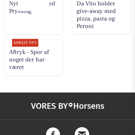
Nyt fra Guldsmed
Da Vito holder
Pryssing
give-away med
pizza, pasta og
Peroni
LOKALT NYT
Aftryk - Spor af
noget der har
været
VORES BY
Horsens