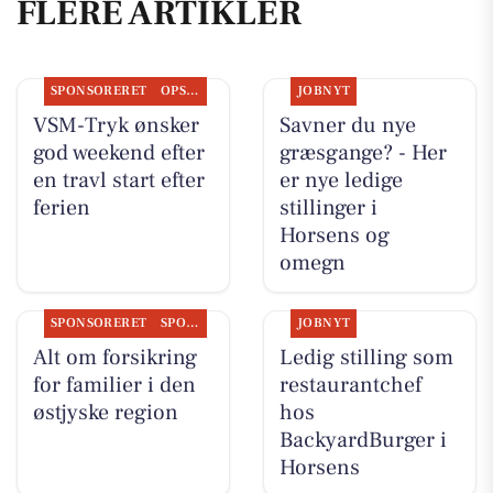
FLERE ARTIKLER
SPONSORERET
OPSLAGSTAVLEN
JOBNYT
VSM-Tryk ønsker
Savner du nye
god weekend efter
græsgange? - Her
en travl start efter
er nye ledige
ferien
stillinger i
Horsens og
omegn
SPONSORERET
SPONSORERET INDHOLD
JOBNYT
Alt om forsikring
Ledig stilling som
for familier i den
restaurantchef
østjyske region
hos
BackyardBurger i
Horsens