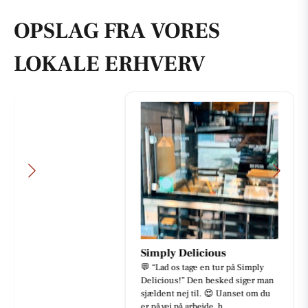
OPSLAG FRA VORES
LOKALE ERHVERV
Simply Delicious
💬 “Lad os tage en tur på Simply
Delicious!” Den besked siger man
sjældent nej til. 😍 Uanset om du
er på vej på arbejde, h...