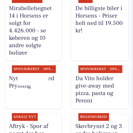
Mirabellehegnet
De billigste biler i
14 i Horsens er
Horsens - Priser
solgt for
helt ned til 19.500
4.426.000 - se
kr!
køberen og 10
andre solgte
boliger
SPONSORERET
OPSLAGSTAVLEN
SPONSORERET
OPSLAGSTAVLEN
Nyt fra Guldsmed
Da Vito holder
Pryssing
give-away med
pizza, pasta og
Peroni
LOKALT NYT
BOLIGMARKED
Aftryk - Spor af
Skovbrynet 2 og 3