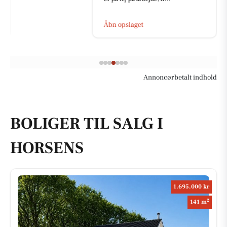
Åbn opslaget
Annoncørbetalt indhold
BOLIGER TIL SALG I
HORSENS
1.695.000 kr
2
141 m