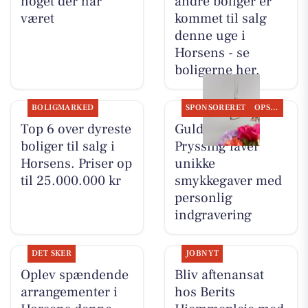
noget der har
andre boliger er
været
kommet til salg
denne uge i
Horsens - se
boligerne her.
BOLIGMARKED
SPONSORERET
OPSLAGSTAVLEN
Top 6 over dyreste
Guldsmed
boliger til salg i
Pryssing laver
Horsens. Priser op
unikke
til 25.000.000 kr
smykkegaver med
personlig
indgravering
DET SKER
JOBNYT
Oplev spændende
Bliv aftenansat
arrangementer i
hos Berits