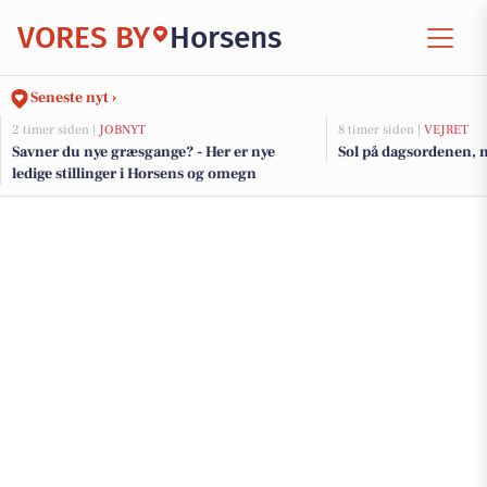
VORES BY
Horsens
Seneste nyt ›
2 timer siden |
JOBNYT
8 timer siden |
VEJRET
Savner du nye græsgange? - Her er nye
Sol på dagsordenen,
ledige stillinger i Horsens og omegn