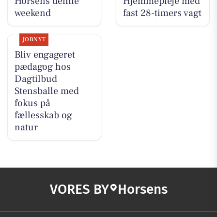
Horsens denne
Hjemmepleje med
weekend
fast 28-timers vagt
JOBNYT
Bliv engageret
pædagog hos
Dagtilbud
Stensballe med
fokus på
fællesskab og
natur
VORES BY
Horsens