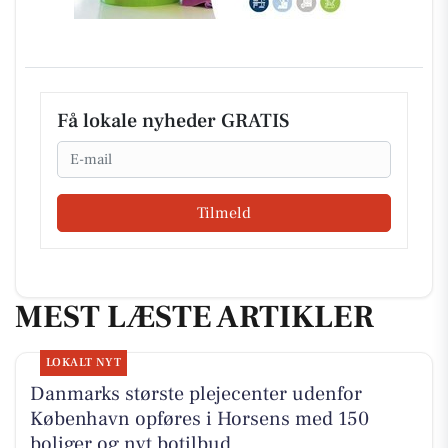
Få lokale nyheder GRATIS
Email
Tilmeld
MEST LÆSTE ARTIKLER
LOKALT NYT
Danmarks største plejecenter udenfor
København opføres i Horsens med 150
boliger og nyt botilbud