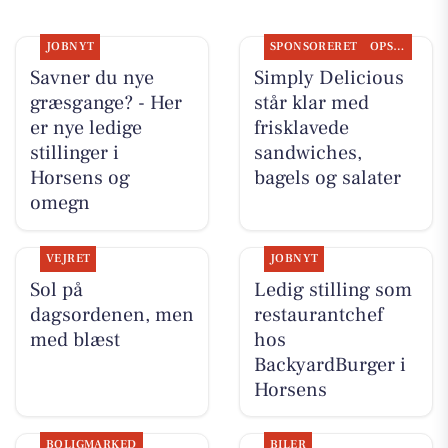
JOBNYT
SPONSORERET
OPSLAGSTAVLEN
Savner du nye
Simply Delicious
græsgange? - Her
står klar med
er nye ledige
frisklavede
stillinger i
sandwiches,
Horsens og
bagels og salater
omegn
VEJRET
JOBNYT
Sol på
Ledig stilling som
dagsordenen, men
restaurantchef
med blæst
hos
BackyardBurger i
Horsens
BOLIGMARKED
BILER