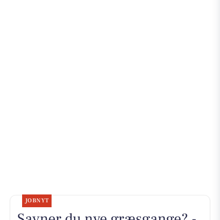
JOBNYT
Savner du nye græsgange? -