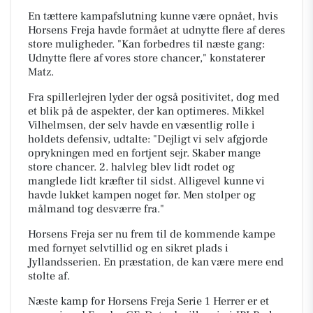
En tættere kampafslutning kunne være opnået, hvis
Horsens Freja havde formået at udnytte flere af deres
store muligheder. "Kan forbedres til næste gang:
Udnytte flere af vores store chancer," konstaterer
Matz.
Fra spillerlejren lyder der også positivitet, dog med
et blik på de aspekter, der kan optimeres. Mikkel
Vilhelmsen, der selv havde en væsentlig rolle i
holdets defensiv, udtalte: "Dejligt vi selv afgjorde
oprykningen med en fortjent sejr. Skaber mange
store chancer. 2. halvleg blev lidt rodet og
manglede lidt kræfter til sidst. Alligevel kunne vi
havde lukket kampen noget før. Men stolper og
målmand tog desværre fra."
Horsens Freja ser nu frem til de kommende kampe
med fornyet selvtillid og en sikret plads i
Jyllandsserien. En præstation, de kan være mere end
stolte af.
Næste kamp for Horsens Freja Serie 1 Herrer er et