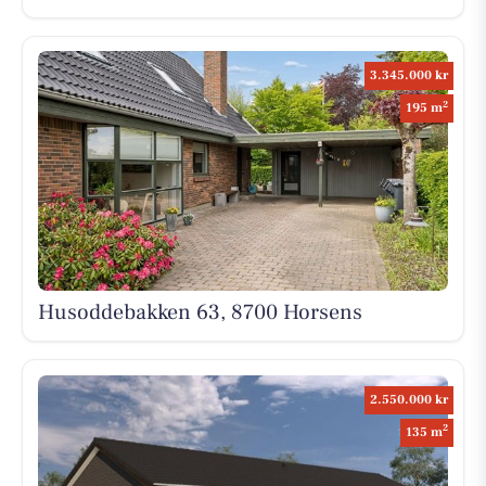
3.345.000 kr
2
195 m
Husoddebakken 63, 8700 Horsens
2.550.000 kr
2
135 m