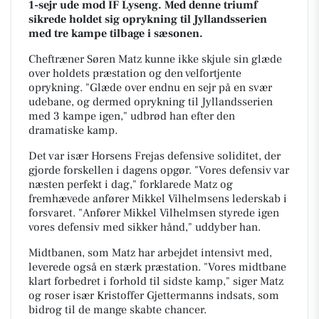
1-sejr ude mod IF Lyseng. Med denne triumf
sikrede holdet sig oprykning til Jyllandsserien
med tre kampe tilbage i sæsonen.
Cheftræner Søren Matz kunne ikke skjule sin glæde
over holdets præstation og den velfortjente
oprykning. "Glæde over endnu en sejr på en svær
udebane, og dermed oprykning til Jyllandsserien
med 3 kampe igen," udbrød han efter den
dramatiske kamp.
Det var især Horsens Frejas defensive soliditet, der
gjorde forskellen i dagens opgør. "Vores defensiv var
næsten perfekt i dag," forklarede Matz og
fremhævede anfører Mikkel Vilhelmsens lederskab i
forsvaret. "Anfører Mikkel Vilhelmsen styrede igen
vores defensiv med sikker hånd," uddyber han.
Midtbanen, som Matz har arbejdet intensivt med,
leverede også en stærk præstation. "Vores midtbane
klart forbedret i forhold til sidste kamp," siger Matz
og roser især Kristoffer Gjettermanns indsats, som
bidrog til de mange skabte chancer.