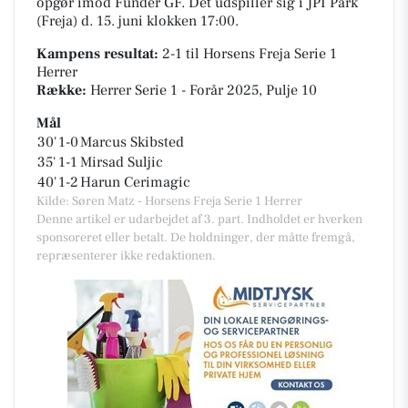
opgør imod Funder GF. Det udspiller sig i
JPI Park
(Freja)
d. 15. juni klokken 17:00.
Kampens resultat:
2-1
til Horsens Freja Serie 1
Herrer
Række:
Herrer Serie 1 - Forår 2025, Pulje 10
Mål
30'
1-0
Marcus Skibsted
35'
1-1
Mirsad Suljic
40'
1-2
Harun Cerimagic
Kilde: Søren Matz - Horsens Freja Serie 1 Herrer
Denne artikel er udarbejdet af 3. part. Indholdet er hverken
sponsoreret eller betalt. De holdninger, der måtte fremgå,
repræsenterer ikke redaktionen.