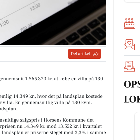
Del artikel
 gennemsnit 1.865.370 kr. at købe en villa på 130
OP
LO
mlig 14.349 kr., hvor det på landsplan kostede
r villa. En gennemsnitlig villa på 130 kvm.
ndsplan.
snitlige salgspris i Horsens Kommune det
rprisen nu 14.349 kr. mod 13.552 kr. i kvartalet
På landsplan er priserne steget med 2,3% i samme