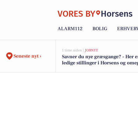
VORES BY
Horsens
ALARM112
BOLIG
ERHVER
1 time siden |
JOBNYT
Seneste nyt ›
Savner du nye græsgange? - Her e
ledige stillinger i Horsens og om