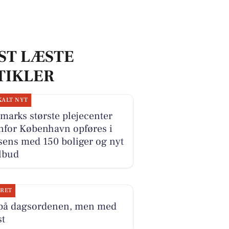
ST LÆSTE
TIKLER
KALT NYT
arks største plejecenter
nfor København opføres i
sens med 150 boliger og nyt
lbud
JRET
 på dagsordenen, men med
st