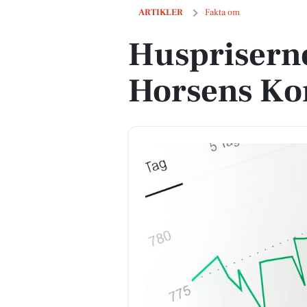
Huspriserne går op i Horsens Kommu
ARTIKLER
Fakta om
Huspriserne
Horsens K