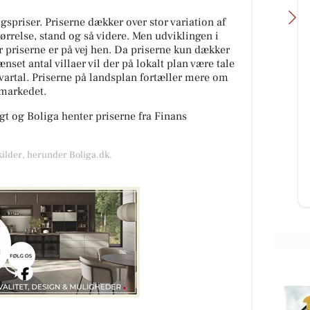
spriser. Priserne dækker over stor variation af
tørrelse, stand og så videre. Men udviklingen i
or priserne er på vej hen. Da priserne kun dækker
nset antal villaer vil der på lokalt plan være tale
kvartal. Priserne på landsplan fortæller mere om
gmarkedet.
Detailing Center
💚 Min drømmebil blev endelig en
t og Boliga henter priserne fra Finans
realitet. En 2008 Ford Mustang
 dec.
Bullitt fik en skånsom 2-trins
ar
polering, Optimum Gloss-Coat ...
kilder, herunder Boliga.dk.
r...
Åbn opslaget