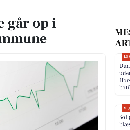
ne
 går op i
ME
ommune
AR
LO
Danm
ude
Hor
boti
VE
Sol
blæ