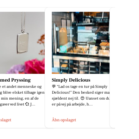
y Delicious
Da Vito
Qvist Ski
 os tage en tur på Simply
Tid til en ny Give-Away💃🍕🍻❤️ Vi
Jeg kan egen
ous!” Den besked siger man
byder august velkommen med
sommerferie
t nej til. 😍 Uanset om du
endnu en lille konkurrence her i
spontane is,
j på arbejde, h...
Da Vito🥳🍕🍝🍻 Vi ser frem ...
lidt senere 
de...
slaget
Åbn opslaget
Åbn opslage