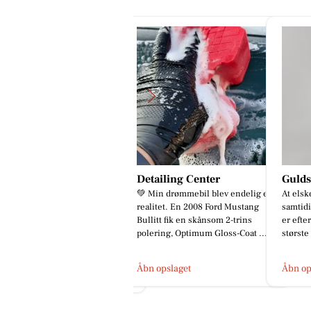
etailing Center
Guldsmed Pryssing
Simpl
 Min drømmebil blev endelig en
At elske et andet menneske og
💬 “Lad
alitet. En 2008 Ford Mustang
samtidig blive elsket tilbage igen,
Delici
llitt fik en skånsom 2-trins
er efter min mening, en af de
sjælden
lering, Optimum Gloss-Coat ...
største gaver ved livet 💞 J...
er på ve
bn opslaget
Åbn opslaget
Åbn op