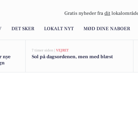
Gratis nyheder fra
dit
lokalområde
V
DET SKER
LOKALT NYT
MØD DINE NABOER
7 timer siden |
VEJRET
r nye
Sol på dagsordenen, men med blæst
egn