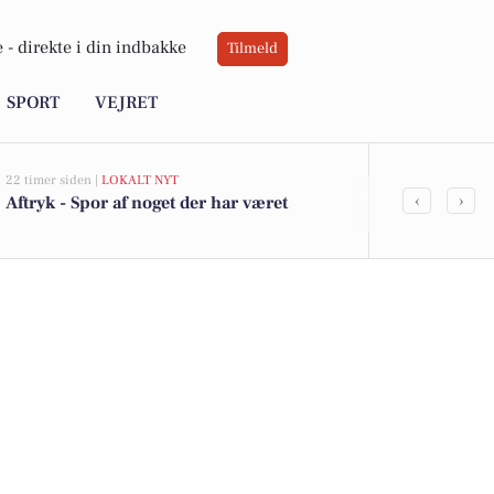
 -
direkte i din indbakke
Tilmeld
SPORT
VEJRET
22 timer siden |
LOKALT NYT
23 timer siden |
‹
›
Aftryk - Spor af noget der har været
Skovbrynet 2
kommet til s
boligerne he