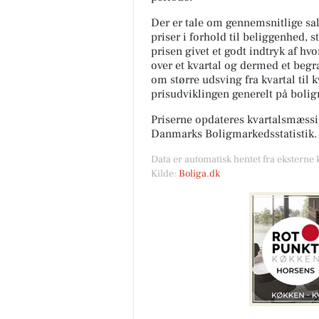
Der er tale om gennemsnitlige salg
priser i forhold til beliggenhed, s
prisen givet et godt indtryk af hv
over et kvartal og dermed et begræ
om større udsving fra kvartal til 
prisudviklingen generelt på boli
Fodterapeutisk Klinik
Priserne opdateres kvartalsmæssig
v/Lajla Andersen
Danmarks Boligmarkedsstatistik.
FØR / NU - Ligtorne 1. besøg i
2025 vs. i dag. Denne kunde h
Data er automatisk hentet fra eksterne 
kæmpet længe med mange
Kilde:
Boliga.dk
smertefulde ligtorne. I dag: Fø
Åbn opslaget