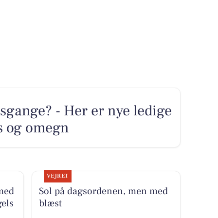
sgange? - Her er nye ledige
ns og omegn
VEJRET
 med
Sol på dagsordenen, men med
gels
blæst