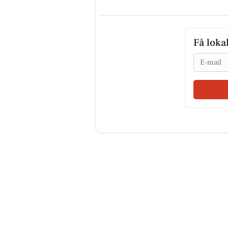
Få loka
Email