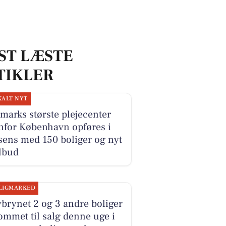
ST LÆSTE
TIKLER
KALT NYT
arks største plejecenter
nfor København opføres i
sens med 150 boliger og nyt
lbud
LIGMARKED
brynet 2 og 3 andre boliger
ommet til salg denne uge i