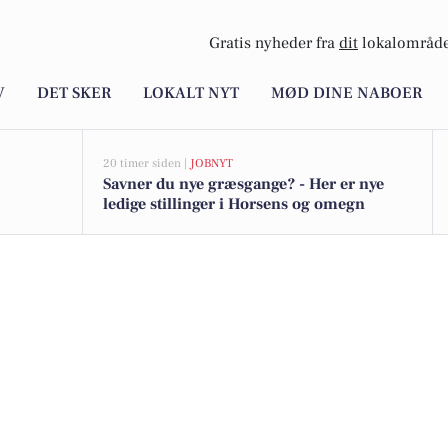
Gratis nyheder fra
dit
lokalområde
V
DET SKER
LOKALT NYT
MØD DINE NABOER
20 timer siden |
JOBNYT
Savner du nye græsgange? - Her er nye
ledige stillinger i Horsens og omegn