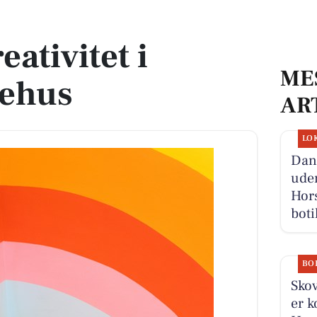
ativitet i
ME
kehus
AR
LO
Danm
ude
Hor
boti
BO
Skov
er k