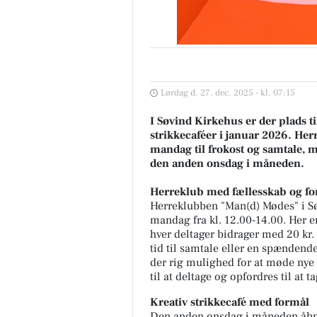
Lørdag d. 27. dec. 2025 - kl. 07:15
VSM-Tryk
I Søvind Kirkehus er der plads t
strikkecaféer i januar 2026. H
GOOOOD WEEKEND FRA VSM
mandag til frokost og samtale, me
TRYK 💚 Vi er tilbage fra ferie 
der har bestemt ikke været tid t
den anden onsdag i måneden.
kede sig! 😅 Der har været...
Herreklub med fællesskab og fo
Herreklubben "Man(d) Mødes" i Sø
Åbn opslaget
mandag fra kl. 12.00-14.00. Her er
hver deltager bidrager med 20 kr. 
tid til samtale eller en spændende
der rig mulighed for at møde nye
til at deltage og opfordres til at 
Kreativ strikkecafé med formål
Den anden onsdag i måneden åbner