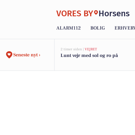
VORES BY
Horsens
ALARM112
BOLIG
ERHVER
2 timer siden |
VEJRET
Seneste nyt ›
Lunt vejr med sol og ro på