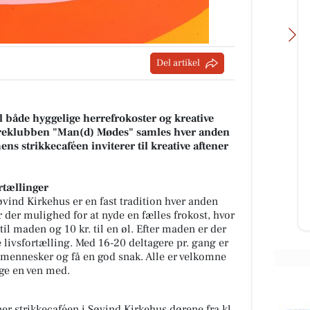
Del artikel
Fodterapeutisk Klinik
il både hyggelige herrefrokoster og kreative
erreklubben "Man(d) Mødes" samles hver anden
-
v/Lajla Andersen
ns strikkecaféen inviterer til kreative aftener
– og
FØR / NU - Ligtorne 1. besøg i dec.
il at
2025 vs. i dag. Denne kunde har
kæmpet længe med mange
rtællinger
smertefulde ligtorne. I dag: Før...
vind Kirkehus er en fast tradition hver anden
Åbn opslaget
 der mulighed for at nyde en fælles frokost, hvor
til maden og 10 kr. til en øl. Efter maden er der
 livsfortælling. Med 16-20 deltagere pr. gang er
 mennesker og få en god snak. Alle er velkomne
tage en ven med.
 strikkecaféen i Søvind Kirkehus dørene fra kl.