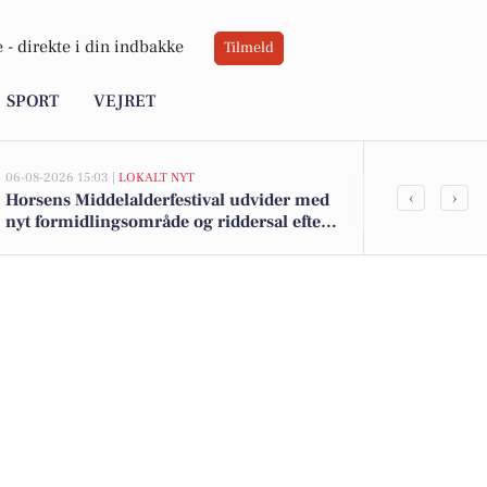
 -
direkte i din indbakke
Tilmeld
SPORT
VEJRET
06-08-2026 15:03 |
LOKALT NYT
05-08-2026 14:11
‹
›
Horsens Middelalderfestival udvider med
Aftryk - Spor
nyt formidlingsområde og riddersal efter
millionstøtte fra fonde