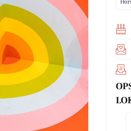
Hors
OP
LO