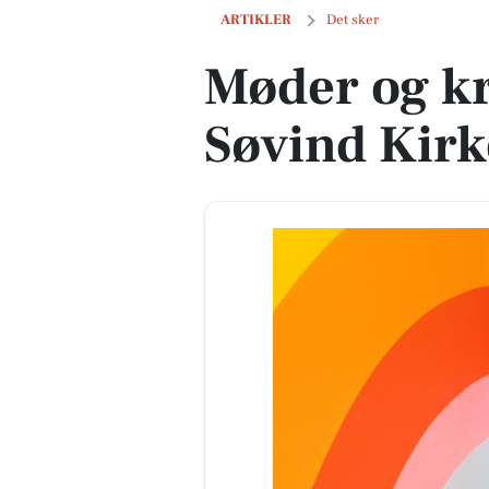
Møder og kreativitet i Søvind Kirkehus
ARTIKLER
Det sker
Møder og kre
Søvind Kir