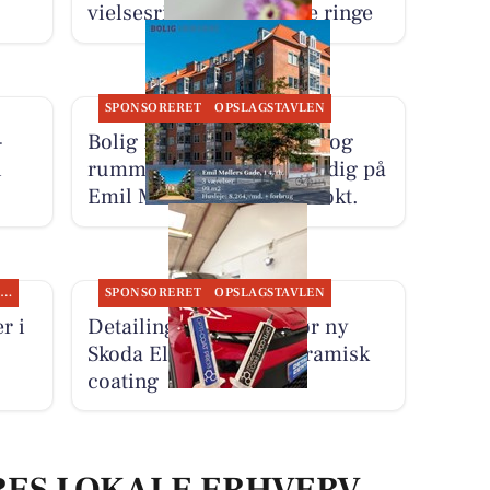
vielsesringe med arvede ringe
SPONSORERET
OPSLAGSTAVLEN
-
Bolig Horsens har en lys og
i
rummelig familiebolig ledig på
Emil Møllers Gade fra 1. okt.
SPONSORERET INDHOLD
SPONSORERET
OPSLAGSTAVLEN
r i
Detailing Center klargør ny
Skoda Elroq RS med keramisk
coating