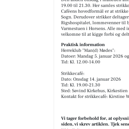
19.00 til 21.30. Her samles strikke
Caféens hovedformål er at strikke
Sogn. Derudover strikker deltage
Rigshospitalet, lommevenner til b
Varmestuen i Horsens. Alle med in
velkomne til at kigge forbi og delt
Praktisk information
Herreklub "Man(d) Mødes":
Datoer: Mandag 5. januar 2026 o
Tid: Kl. 12.00-14.00
Strikkecafé:
Dato: Onsdag 14. januar 2026
Tid: Kl. 19.00-21.30
Sted: Søvind Kirkehus, Kirkestien
Kontakt for strikkecafé: Kirstine 
Vi tager forbehold for, at oply
siden, vi skrev artiklen. Tjek se