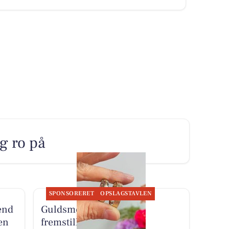
g ro på
SPONSORERET
OPSLAGSTAVLEN
end
Guldsmed Pryssing har
ien
fremstillet personlige