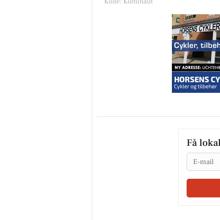
Kilde: Kultunaut
Få loka
Email