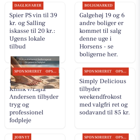
DAGLIGVARER
BOLIGMARKED
Spier PS vin til 39
Galgehøj 19 og 6
kr. og Salling
andre boliger er
iskasse til 20 kr.:
kommet til salg
Ugens lokale
denne uge i
tilbud
Horsens - se
boligerne her.
SPONSORERET
OPSLAGSTAVLEN
SPONSORERET
OPSLAGSTAVLEN
Fodterapeutisk
Simply Delicious
Klinik v/Lajla
tilbyder
Andersen tilbyder
weekendfrokost
tryg og
med valgfri ret og
professionel
sodavand til 85 kr.
fodpleje
JOBNYT
SPONSORERET
OPSLAGSTAVLEN