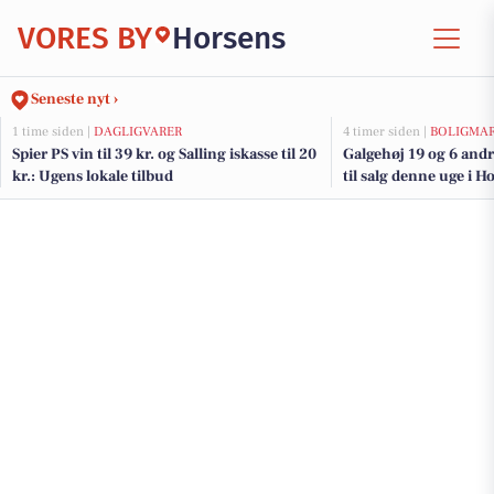
VORES BY
Horsens
Seneste nyt ›
1 time siden |
DAGLIGVARER
4 timer siden |
BOLIGMA
Spier PS vin til 39 kr. og Salling iskasse til 20
Galgehøj 19 og 6 and
kr.: Ugens lokale tilbud
til salg denne uge i H
her.