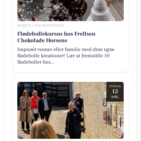
ØVRIGT // VIA KULTUNAUT
Flødebollekursus hos Frellsen
Chokolade Horsens
Imponér venner eller familie med dine egne
flødebolle kreationer! Lær at fremstille 10
flødeboller hos...
ONSDAG
12
AUG.