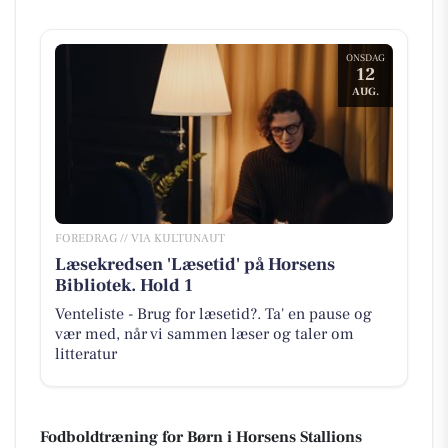
ONSDAG
12
AUG.
FOREDRAG // VIA KULTUNAUT
Læsekredsen 'Læsetid' på Horsens
Bibliotek. Hold 1
Venteliste - Brug for læsetid?. Ta' en pause og
vær med, når vi sammen læser og taler om
litteratur
Fodboldtræning for Børn i Horsens Stallions