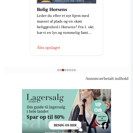
Detailing Center
Ny Skoda Elroq RS i en fantastisk
rød metallak ❤️✨ En fabriksny bil
er ikke nødvendigvis
ensbetydende med en perfekt lak.
De...
Åbn opslaget
Annoncørbetalt indhold