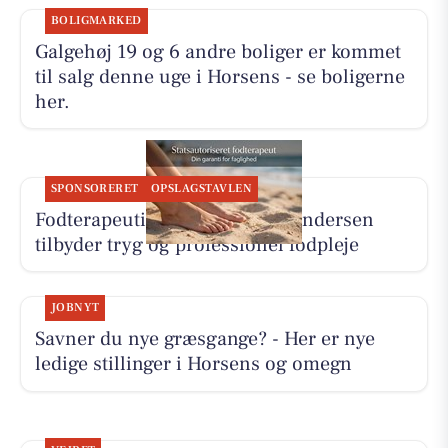
BOLIGMARKED
Galgehøj 19 og 6 andre boliger er kommet
til salg denne uge i Horsens - se boligerne
her.
SPONSORERET
OPSLAGSTAVLEN
Fodterapeutisk Klinik v/Lajla Andersen
tilbyder tryg og professionel fodpleje
JOBNYT
Savner du nye græsgange? - Her er nye
ledige stillinger i Horsens og omegn