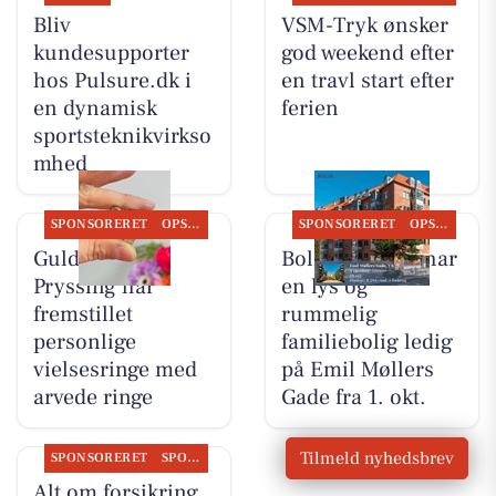
Bliv
VSM-Tryk ønsker
kundesupporter
god weekend efter
hos Pulsure.dk i
en travl start efter
en dynamisk
ferien
sportsteknikvirkso
mhed
SPONSORERET
OPSLAGSTAVLEN
SPONSORERET
OPSLAGSTAVLEN
Guldsmed
Bolig Horsens har
Pryssing har
en lys og
fremstillet
rummelig
personlige
familiebolig ledig
vielsesringe med
på Emil Møllers
arvede ringe
Gade fra 1. okt.
Tilmeld nyhedsbrev
SPONSORERET
SPONSORERET INDHOLD
Alt om forsikring