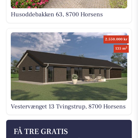
Husoddebakken 63, 8700 Horsens
2.550.000 kr
2
135 m
Vestervænget 13 Tvingstrup, 8700 Horsens
FÅ TRE GRATIS