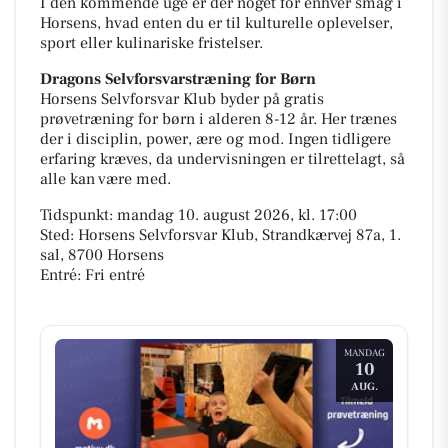
I den kommende uge er der noget for enhver smag i
Horsens, hvad enten du er til kulturelle oplevelser,
sport eller kulinariske fristelser.
Dragons Selvforsvarstræning for Børn
Horsens Selvforsvar Klub byder på gratis
prøvetræning for børn i alderen 8-12 år. Her trænes
der i disciplin, power, ære og mod. Ingen tidligere
erfaring kræves, da undervisningen er tilrettelagt, så
alle kan være med.
Tidspunkt: mandag 10. august 2026, kl. 17:00
Sted: Horsens Selvforsvar Klub, Strandkærvej 87a, 1.
sal, 8700 Horsens
Entré: Fri entré
MANDAG
10
AUG.