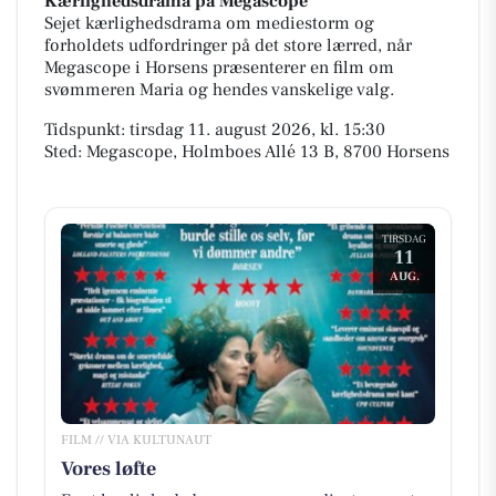
Kærlighedsdrama på Megascope
Sejet kærlighedsdrama om mediestorm og
forholdets udfordringer på det store lærred, når
Megascope i Horsens præsenterer en film om
svømmeren Maria og hendes vanskelige valg.
Tidspunkt: tirsdag 11. august 2026, kl. 15:30
Sted: Megascope, Holmboes Allé 13 B, 8700 Horsens
TIRSDAG
11
AUG.
FILM // VIA KULTUNAUT
Vores løfte