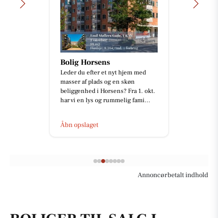
Detailing Center
Ny Skoda Elroq RS i en fantastisk
rød metallak ❤️✨ En fabriksny bil
er ikke nødvendigvis
ensbetydende med en perfekt lak.
De...
Åbn opslaget
Annoncørbetalt indhold