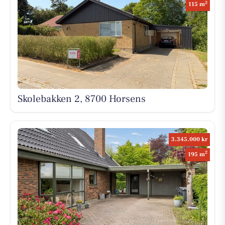
2
115 m
Skolebakken 2, 8700 Horsens
3.345.000 kr
2
195 m