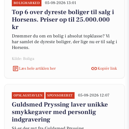
05-08-2026 13:01
BOLIGMARKED
Top 6 over dyreste boliger til salg i
Horsens. Priser op til 25.000.000
kr
Drømmer du om en bolig i absolut topklasse? Vi
har samlet de dyreste boliger, der lige nu er til salg i
Horsens.
Kilde: Boliga
Læs hele artiklen her
Kopiér link
05-08-2026 12:07
OPSLAGSTAVLEN
SPONSORERET
Guldsmed Pryssing laver unikke
smykkegaver med personlig
indgravering
Så er der nyt fra Guldsmed Pryssing