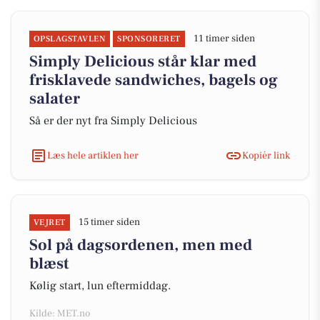
11 timer siden
OPSLAGSTAVLEN
SPONSORERET
Simply Delicious står klar med
frisklavede sandwiches, bagels og
salater
Så er der nyt fra Simply Delicious
Læs hele artiklen her
Kopiér link
15 timer siden
VEJRET
Sol på dagsordenen, men med
blæst
Kølig start, lun eftermiddag.
Kilde: MET.no