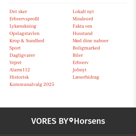
Det sker
Lokalt nyt
Erhvervsprofil
Mindeord
Lykønskning
Fakta om
Opslagstavlen
Husstand
Krop & Sundhed
Mød dine naboer
Sport
Boligmarked
Dagligvarer
Biler
Vejret
Erhverv
Alarm112
Jobnyt
Historisk
Læserbidrag
Kommunalvalg 2025
VORES BY
Horsens