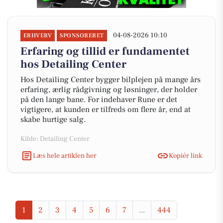
04-08-2026 10:10
ERHVERV
SPONSORERET
Erfaring og tillid er fundamentet
hos Detailing Center
Hos Detailing Center bygger bilplejen på mange års
erfaring, ærlig rådgivning og løsninger, der holder
på den lange bane. For indehaver Rune er det
vigtigere, at kunden er tilfreds om flere år, end at
skabe hurtige salg.
Kilde: Detailing Center
Læs hele artiklen her
Kopiér link
1
2
3
4
5
6
7
...
444