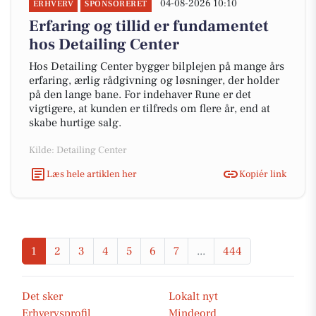
04-08-2026 10:10
ERHVERV
SPONSORERET
Erfaring og tillid er fundamentet
hos Detailing Center
Hos Detailing Center bygger bilplejen på mange års
erfaring, ærlig rådgivning og løsninger, der holder
på den lange bane. For indehaver Rune er det
vigtigere, at kunden er tilfreds om flere år, end at
skabe hurtige salg.
Kilde: Detailing Center
Læs hele artiklen her
Kopiér link
1
2
3
4
5
6
7
...
444
Det sker
Lokalt nyt
Erhvervsprofil
Mindeord