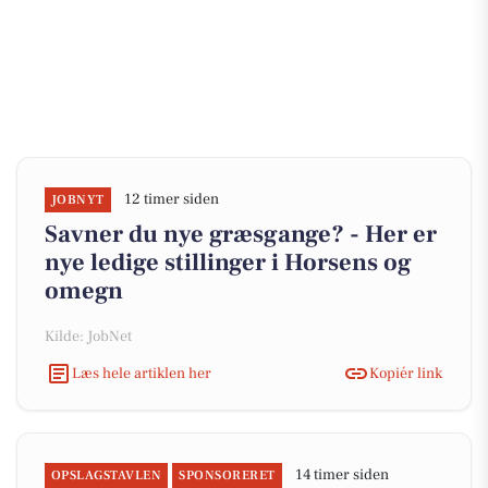
12 timer siden
JOBNYT
Savner du nye græsgange? - Her er
nye ledige stillinger i Horsens og
omegn
Kilde: JobNet
Læs hele artiklen her
Kopiér link
14 timer siden
OPSLAGSTAVLEN
SPONSORERET