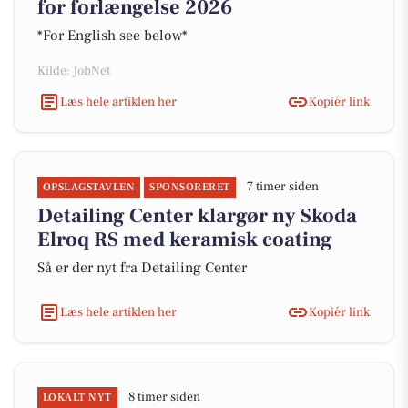
for forlængelse 2026
*For English see below*
Kilde: JobNet
Læs hele artiklen her
Kopiér link
7 timer siden
OPSLAGSTAVLEN
SPONSORERET
Detailing Center klargør ny Skoda
Elroq RS med keramisk coating
Så er der nyt fra Detailing Center
Læs hele artiklen her
Kopiér link
8 timer siden
LOKALT NYT