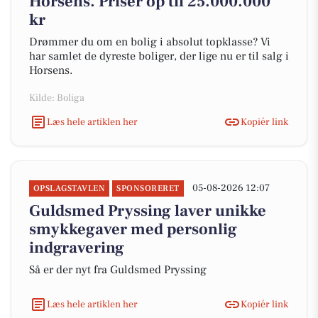
Horsens. Priser op til 25.000.000
kr
Drømmer du om en bolig i absolut topklasse? Vi
har samlet de dyreste boliger, der lige nu er til salg i
Horsens.
Kilde: Boliga
Læs hele artiklen her
Kopiér link
05-08-2026 12:07
OPSLAGSTAVLEN
SPONSORERET
Guldsmed Pryssing laver unikke
smykkegaver med personlig
indgravering
Så er der nyt fra Guldsmed Pryssing
Læs hele artiklen her
Kopiér link