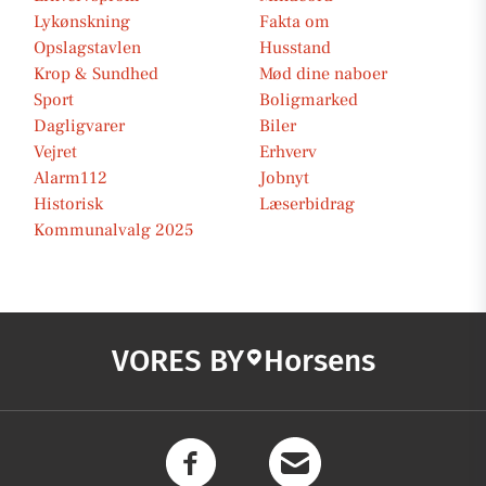
Lykønskning
Fakta om
Opslagstavlen
Husstand
Krop & Sundhed
Mød dine naboer
Sport
Boligmarked
Dagligvarer
Biler
Vejret
Erhverv
Alarm112
Jobnyt
Historisk
Læserbidrag
Kommunalvalg 2025
VORES BY
Horsens