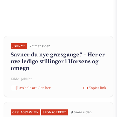
7 timer siden
JOBNYT
Savner du nye græsgange? - Her er
nye ledige stillinger i Horsens og
omegn
Kilde: JobNet
Læs hele artiklen her
Kopiér link
9 timer siden
OPSLAGSTAVLEN
SPONSORERET