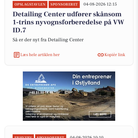
04-08-2026 12:15
OPSLAGSTAVLEN
SPONSORERET
Detailing Center udfører skånsom
1-trins nyvognsforberedelse på VW
ID.7
Så er der nyt fra Detailing Center
Læs hele artiklen her
Kopiér link
04-08-2026 10:10
ERHVERV
SPONSORERET