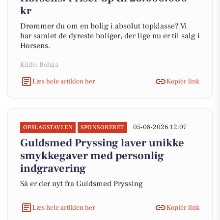
kr
Drømmer du om en bolig i absolut topklasse? Vi
har samlet de dyreste boliger, der lige nu er til salg i
Horsens.
Kilde: Boliga
Læs hele artiklen her
Kopiér link
05-08-2026 12:07
OPSLAGSTAVLEN
SPONSORERET
Guldsmed Pryssing laver unikke
smykkegaver med personlig
indgravering
Så er der nyt fra Guldsmed Pryssing
Læs hele artiklen her
Kopiér link