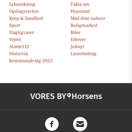
Lykønskning
Fakta om
Opslagstavlen
Husstand
Krop & Sundhed
Mød dine naboer
Sport
Boligmarked
Dagligvarer
Biler
Vejret
Erhverv
Alarm112
Jobnyt
Historisk
Læserbidrag
Kommunalvalg 2025
VORES BY
Horsens