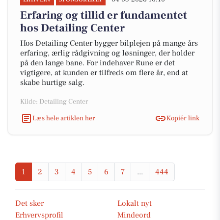
Erfaring og tillid er fundamentet
hos Detailing Center
Hos Detailing Center bygger bilplejen på mange års
erfaring, ærlig rådgivning og løsninger, der holder
på den lange bane. For indehaver Rune er det
vigtigere, at kunden er tilfreds om flere år, end at
skabe hurtige salg.
Kilde: Detailing Center
Læs hele artiklen her
Kopiér link
1
2
3
4
5
6
7
...
444
Det sker
Lokalt nyt
Erhvervsprofil
Mindeord