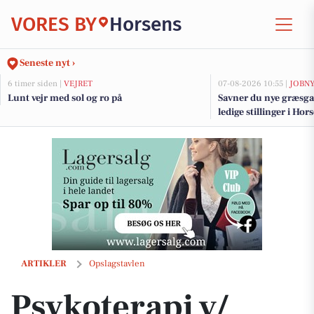
VORES BY
Horsens
Seneste nyt ›
6 timer siden |
VEJRET
07-08-2026 10:55 |
JOBN
Lunt vejr med sol og ro på
Savner du nye græsga
ledige stillinger i H
Psykoterapi v/ Kirsten Ladefoged opfordrer til at lytte, når sommeren
ARTIKLER
Opslagstavlen
Psykoterapi v/