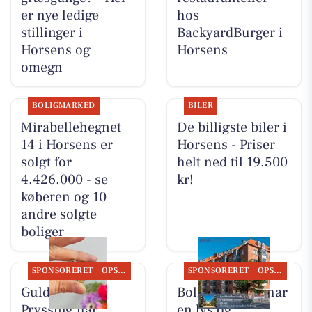
er nye ledige
hos
stillinger i
BackyardBurger i
Horsens og
Horsens
omegn
BOLIGMARKED
BILER
Mirabellehegnet
De billigste biler i
14 i Horsens er
Horsens - Priser
solgt for
helt ned til 19.500
4.426.000 - se
kr!
køberen og 10
andre solgte
boliger
SPONSORERET
OPSLAGSTAVLEN
SPONSORERET
OPSLAGSTAVLEN
Guldsmed
Bolig Horsens har
Pryssing har
en lys og