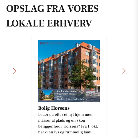
OPSLAG FRA VORES
LOKALE ERHVERV
Bolig Horsens
Leder du efter et nyt hjem med
masser af plads og en skøn
beliggenhed i Horsens? Fra 1. okt.
har vi en lys og rummelig fami...