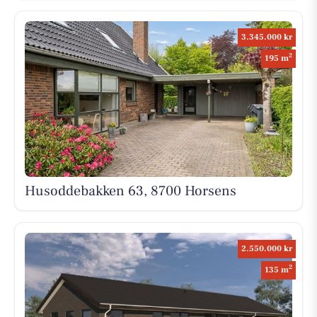
3.345.000 kr
2
195 m
Husoddebakken 63, 8700 Horsens
2.550.000 kr
2
135 m