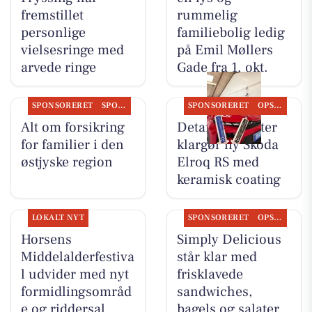
fremstillet
rummelig
personlige
familiebolig ledig
vielsesringe med
på Emil Møllers
arvede ringe
Gade fra 1. okt.
SPONSORERET
SPONSORERET INDHOLD
SPONSORERET
OPSLAGSTAVLEN
Alt om forsikring
Detailing Center
for familier i den
klargør ny Skoda
østjyske region
Elroq RS med
keramisk coating
LOKALT NYT
SPONSORERET
OPSLAGSTAVLEN
Horsens
Simply Delicious
Middelalderfestiva
står klar med
l udvider med nyt
frisklavede
formidlingsområd
sandwiches,
e og riddersal
bagels og salater