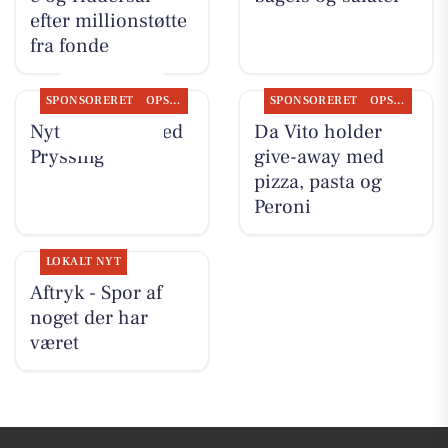
efter millionstøtte
fra fonde
SPONSORERET
OPSLAGSTAVLEN
SPONSORERET
OPSLAGSTAVLEN
Nyt fra Guldsmed
Da Vito holder
Pryssing
give-away med
pizza, pasta og
Peroni
LOKALT NYT
Aftryk - Spor af
noget der har
været