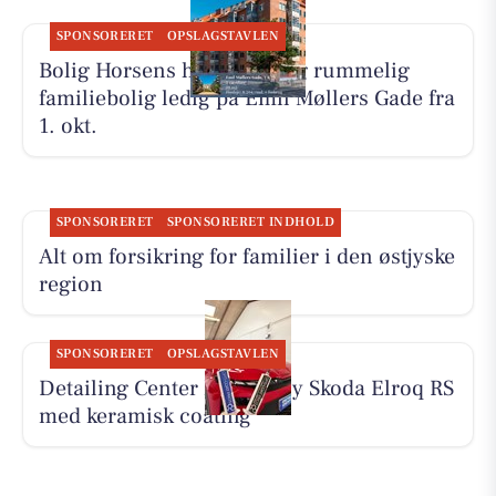
SPONSORERET
OPSLAGSTAVLEN
Bolig Horsens har en lys og rummelig
familiebolig ledig på Emil Møllers Gade fra
1. okt.
SPONSORERET
SPONSORERET INDHOLD
Alt om forsikring for familier i den østjyske
region
SPONSORERET
OPSLAGSTAVLEN
Detailing Center klargør ny Skoda Elroq RS
med keramisk coating