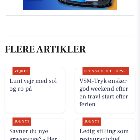
FLERE ARTIKLER
VEJRET
SPONSORERET
OPSLAGSTAVLEN
Lunt vejr med sol
VSM-Tryk ønsker
og ro på
god weekend efter
en travl start efter
ferien
JOBNYT
JOBNYT
Savner du nye
Ledig stilling som
græsgange? - Her
restaurantchef