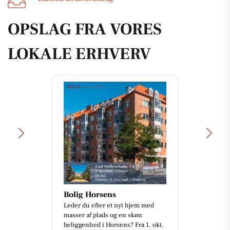
OPSLAG FRA VORES
LOKALE ERHVERV
Bolig Horsens
Leder du efter et nyt hjem med
masser af plads og en skøn
beliggenhed i Horsens? Fra 1. okt.