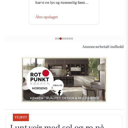
har vi en lys og rummelig fami...
Åbn opslaget
Annoncørbetalt indhold
VEJRET
Lunt vejr med sol og ro på