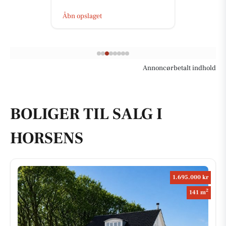
Åbn opslaget
Annoncørbetalt indhold
BOLIGER TIL SALG I
HORSENS
1.695.000 kr
2
141 m