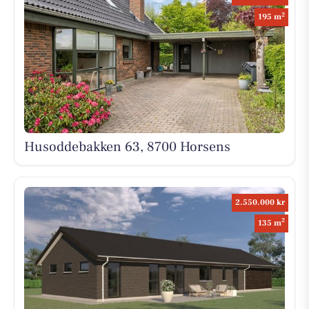
2
195 m
Husoddebakken 63, 8700 Horsens
2.550.000 kr
2
135 m