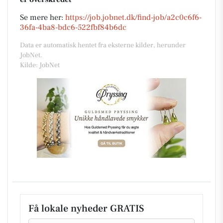
Se mere her:
https://job.jobnet.dk/find-job/a2c0c6f6-
36fa-4ba8-bdc6-522fbf84b6dc
Data er automatisk hentet fra eksterne kilder, herunder
JobNet.
Kilde: JobNet
Få lokale nyheder GRATIS