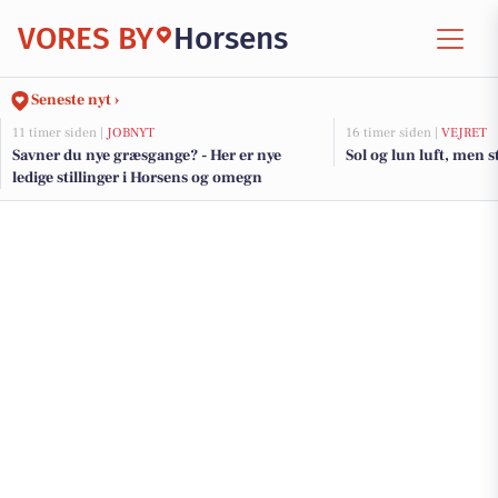
VORES BY
Horsens
Seneste nyt ›
11 timer siden |
JOBNYT
16 timer siden |
VEJRET
Savner du nye græsgange? - Her er nye
Sol og lun luft, men 
ledige stillinger i Horsens og omegn