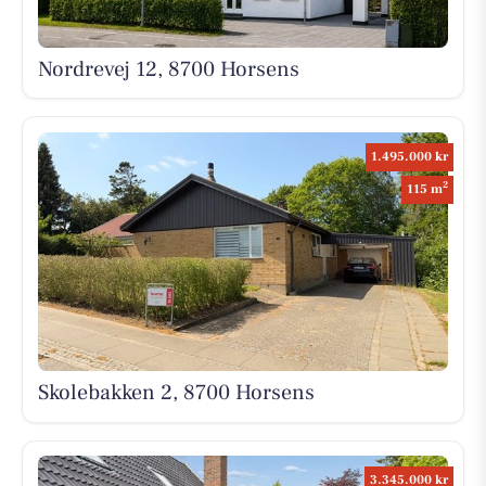
Nordrevej 12, 8700 Horsens
1.495.000 kr
2
115 m
Skolebakken 2, 8700 Horsens
3.345.000 kr