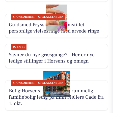
SPONSORERET
OPSLAGSTAVLEN
Guldsmed Pryssing har fremstillet
personlige vielsesringe med arvede ringe
JOBNYT
Savner du nye græsgange? - Her er nye
ledige stillinger i Horsens og omegn
SPONSORERET
OPSLAGSTAVLEN
Bolig Horsens har en lys og rummelig
familiebolig ledig på Emil Møllers Gade fra
1. okt.