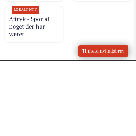
LOKALT NYT
Aftryk - Spor af
noget der har
været
Tilmeld nyhedsbrev
VORES BY
Horsens
OM VORES DIGITAL