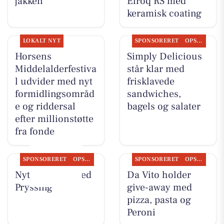
jakken
Elroq RS med
keramisk coating
LOKALT NYT
SPONSORERET
OPSLAGSTAVLEN
Horsens
Simply Delicious
Middelalderfestiva
står klar med
l udvider med nyt
frisklavede
formidlingsområd
sandwiches,
e og riddersal
bagels og salater
efter millionstøtte
fra fonde
SPONSORERET
OPSLAGSTAVLEN
SPONSORERET
OPSLAGSTAVLEN
Nyt fra Guldsmed
Da Vito holder
Pryssing
give-away med
pizza, pasta og
Peroni