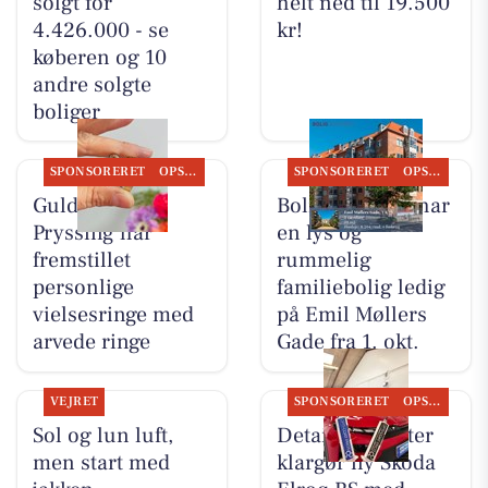
solgt for
helt ned til 19.500
4.426.000 - se
kr!
køberen og 10
andre solgte
boliger
SPONSORERET
OPSLAGSTAVLEN
SPONSORERET
OPSLAGSTAVLEN
Guldsmed
Bolig Horsens har
Pryssing har
en lys og
fremstillet
rummelig
personlige
familiebolig ledig
vielsesringe med
på Emil Møllers
arvede ringe
Gade fra 1. okt.
VEJRET
SPONSORERET
OPSLAGSTAVLEN
Sol og lun luft,
Detailing Center
men start med
klargør ny Skoda