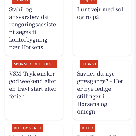
Stabil og
Lunt vejr med sol
ansvarsbevidst
og ro på
rengøringsassiste
nt søges til
kontorbygning
nær Horsens
SPONSORERET
OPSLAGSTAVLEN
JOBNYT
VSM-Tryk ønsker
Savner du nye
god weekend efter
græsgange? - Her
en travl start efter
er nye ledige
ferien
stillinger i
Horsens og
omegn
BOLIGMARKED
BILER