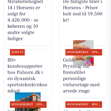
Mirabellehegnet
De billigste biler i
14 i Horsens er
Horsens - Priser
solgt for
helt ned til 19.500
4.426.000 - se
kr!
køberen og 10
andre solgte
boliger
JOBNYT
SPONSORERET
OPSLAGSTAVLEN
Bliv
Guldsmed
kundesupporter
Pryssing har
hos Pulsure.dk i
fremstillet
en dynamisk
personlige
sportsteknikvirkso
vielsesringe med
mhed
arvede ringe
SPONSORERET
OPSLAGSTAVLEN
SPONSORERET
SPONSORERET INDHOLD