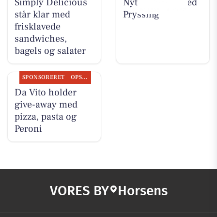
Simply Delicious
Nyt fra Guldsmed
står klar med
Pryssing
frisklavede
sandwiches,
bagels og salater
SPONSORERET
OPSLAGSTAVLEN
Da Vito holder
give-away med
pizza, pasta og
Peroni
VORES BY
Horsens