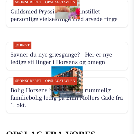
SPONSORERET
OPSLAGSTAVLEN
Guldsmed Pryssing har fremstillet
personlige vielsesringe med arvede ringe
JOBNYT
Savner du nye græsgange? - Her er nye
ledige stillinger i Horsens og omegn
SPONSORERET
OPSLAGSTAVLEN
Bolig Horsens har en lys og rummelig
familiebolig ledig på Emil Møllers Gade fra
1. okt.