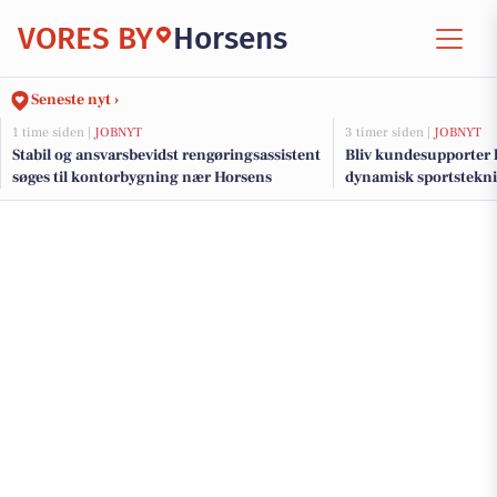
VORES BY
Horsens
Seneste nyt ›
1 time siden |
JOBNYT
3 timer siden |
JOBNYT
Stabil og ansvarsbevidst rengøringsassistent
Bliv kundesupporter 
søges til kontorbygning nær Horsens
dynamisk sportstekn