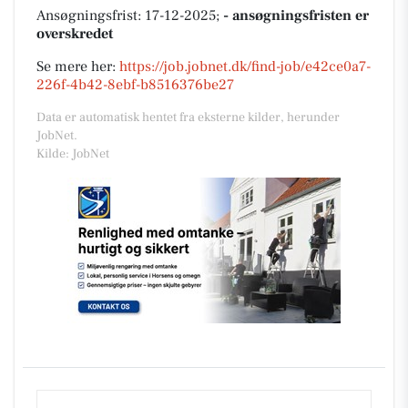
Ansøgningsfrist: 17-12-2025;
- ansøgningsfristen er
overskredet
Se mere her:
https://job.jobnet.dk/find-job/e42ce0a7-
226f-4b42-8ebf-b8516376be27
Data er automatisk hentet fra eksterne kilder, herunder
JobNet.
Kilde: JobNet