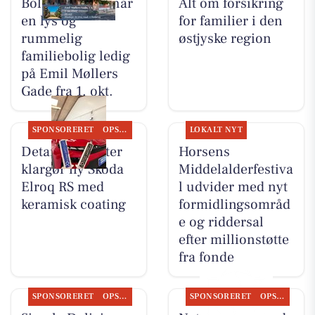
Bolig Horsens har
Alt om forsikring
en lys og
for familier i den
rummelig
østjyske region
familiebolig ledig
på Emil Møllers
Gade fra 1. okt.
SPONSORERET
OPSLAGSTAVLEN
LOKALT NYT
Detailing Center
Horsens
klargør ny Skoda
Middelalderfestiva
Elroq RS med
l udvider med nyt
keramisk coating
formidlingsområd
e og riddersal
efter millionstøtte
fra fonde
SPONSORERET
OPSLAGSTAVLEN
SPONSORERET
OPSLAGSTAVLEN