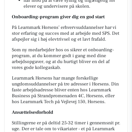
har mod på at være synlig og tilgængelig for
elever og undervisere på skolen.
Onboarding-program giver dig en god start
På Learnmark Horsens’ erhvervsuddannelser har vi
stor erfaring og succes med at arbejde med SPS. Det
afspejler sig i høj elevtrivsel og et lavt frafald.
Som ny medarbejder hos os sikrer et onboarding-
program, at du kommer godt i gang med dine
arbejdsopgaver, og at du hurtigt bliver en del af
vores gode kollegaskab.
Learnmark Horsens har mange forskellige
ungdomsuddannelser på tre adresser i Horsens. Din
faste arbejdsadresse bliver enten hos Learnmark
Business på Strandpromenaden 4C, Horsens, eller
hos Learnmark Tech på Vejlevej 150, Horsens.
Ansættelsesforhold
Stillingerne er på deltid 25-32 timer i gennemsnit pr.
uge. Der er tale om to vikariater - et på Learnmark