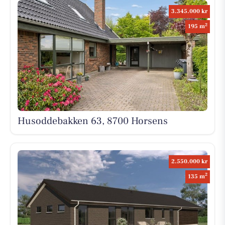
3.345.000 kr
2
195 m
Husoddebakken 63, 8700 Horsens
2.550.000 kr
2
135 m