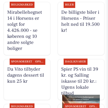
BOLIGMARKED
BILER
Mirabellehegnet
De billigste biler i
14 i Horsens er
Horsens - Priser
solgt for
helt ned til 19.500
4.426.000 - se
kr!
køberen og 10
andre solgte
boliger
SPONSORERET
OPSLAGSTAVLEN
DAGLIGVARER
Da Vito tilbyder
Spier PS vin til 39
dagens dessert til
kr. og Salling
kun 25 kr
iskasse til 20 kr.:
Ugens lokale
tilbud
BOLIGMARKED
SPONSORERET
OPSLAGSTAVLEN