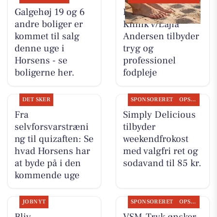
Galgehøj 19 og 6
Fodterapeutisk
andre boliger er
Klinik v/Lajla
kommet til salg
Andersen tilbyder
denne uge i
tryg og
Horsens - se
professionel
boligerne her.
fodpleje
DET SKER
SPONSORERET
OPSLAGSTAVLEN
Fra
Simply Delicious
selvforsvarstræni
tilbyder
ng til quizaften: Se
weekendfrokost
hvad Horsens har
med valgfri ret og
at byde på i den
sodavand til 85 kr.
kommende uge
JOBNYT
SPONSORERET
OPSLAGSTAVLEN
Bliv
VSM-Tryk ønsker