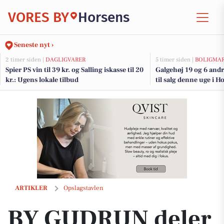
VORES BY
Horsens
Seneste nyt ›
2 timer siden |
DAGLIGVARER
5 timer siden |
BOLIGMA
Spier PS vin til 39 kr. og Salling iskasse til 20
Galgehøj 19 og 6 and
kr.: Ugens lokale tilbud
til salg denne uge i H
her.
BY GUDRUN deler artikel om kosmetiske behandlinger med omtank
ARTIKLER
Opslagstavlen
BY GUDRUN deler