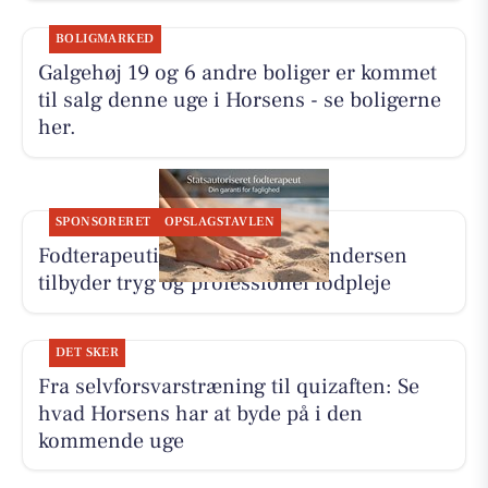
BOLIGMARKED
Galgehøj 19 og 6 andre boliger er kommet
til salg denne uge i Horsens - se boligerne
her.
SPONSORERET
OPSLAGSTAVLEN
Fodterapeutisk Klinik v/Lajla Andersen
tilbyder tryg og professionel fodpleje
DET SKER
Fra selvforsvarstræning til quizaften: Se
hvad Horsens har at byde på i den
kommende uge