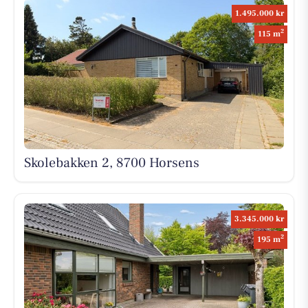
1.495.000 kr
2
115 m
Skolebakken 2, 8700 Horsens
3.345.000 kr
2
195 m