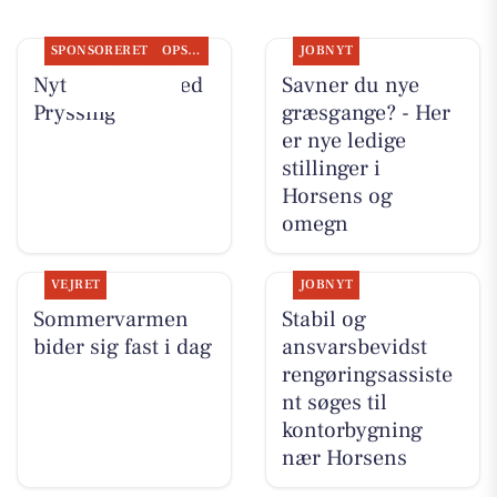
SPONSORERET
OPSLAGSTAVLEN
JOBNYT
Nyt fra Guldsmed
Savner du nye
Pryssing
græsgange? - Her
er nye ledige
stillinger i
Horsens og
omegn
VEJRET
JOBNYT
Sommervarmen
Stabil og
bider sig fast i dag
ansvarsbevidst
rengøringsassiste
nt søges til
kontorbygning
nær Horsens