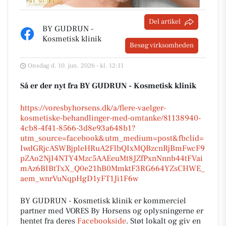
Del artikel
BY GUDRUN -
Kosmetisk klinik
Besøg virksomheden
Onsdag d. 10. jun. 2026 - kl. 12:11
Så er der nyt fra BY GUDRUN - Kosmetisk klinik
https://voresbyhorsens.dk/a/flere-vaelger-
kosmetiske-behandlinger-med-omtanke/81138940-
4cb8-4f41-8566-3d8e93a648b1?
utm_source=facebook&utm_medium=post&fbclid=
IwdGRjcASWBjpleHRuA2FlbQIxMQBzcnRjBmFwcF9
pZAo2NjI4NTY4Mzc5AAEeuMt8JZfPxnNnnb44tFVai
mAz6BIBtTxX_Q0e21hB0MmktF3RG664YZsCHWE_
aem_wnrVuNqpHgD1yFT1Ji1F6w
BY GUDRUN - Kosmetisk klinik er kommerciel
partner med VORES By Horsens og oplysningerne er
hentet fra deres
Facebookside
. Støt lokalt og giv en