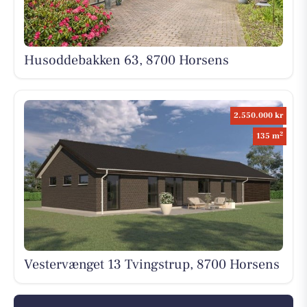
Husoddebakken 63, 8700 Horsens
2.550.000 kr
2
135 m
Vestervænget 13 Tvingstrup, 8700 Horsens