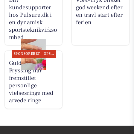
kundesupporter
god weekend efter
hos Pulsure.dk i
en travl start efter
en dynamisk
ferien
sportsteknikvirkso
mhed
SPONSORERET
OPSLAGSTAVLEN
Guldsmed
Pryssing har
fremstillet
personlige
vielsesringe med
arvede ringe