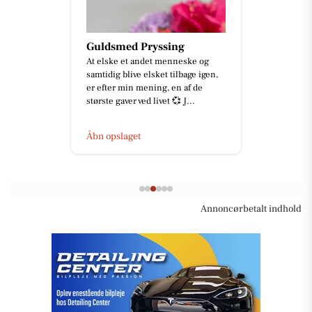
Guldsmed Pryssing
At elske et andet menneske og
samtidig blive elsket tilbage igen,
er efter min mening, en af de
største gaver ved livet 💞 J...
Åbn opslaget
Annoncørbetalt indhold