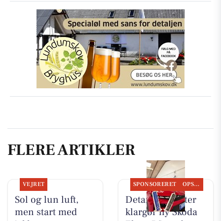
FLERE ARTIKLER
VEJRET
SPONSORERET
OPSLAGSTAVLEN
Sol og lun luft,
Detailing Center
men start med
klargør ny Skoda