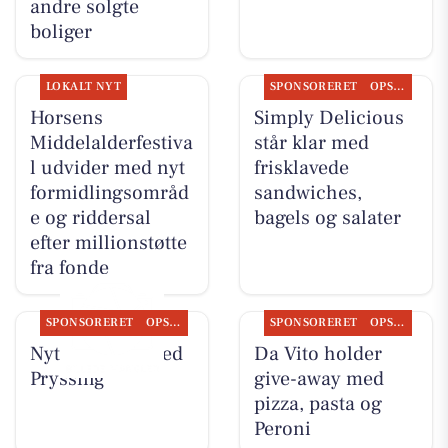
andre solgte
boliger
LOKALT NYT
SPONSORERET
OPSLAGSTAVLEN
Horsens
Simply Delicious
Middelalderfestiva
står klar med
l udvider med nyt
frisklavede
formidlingsområd
sandwiches,
e og riddersal
bagels og salater
efter millionstøtte
fra fonde
SPONSORERET
OPSLAGSTAVLEN
SPONSORERET
OPSLAGSTAVLEN
Nyt fra Guldsmed
Da Vito holder
Pryssing
give-away med
pizza, pasta og
Peroni