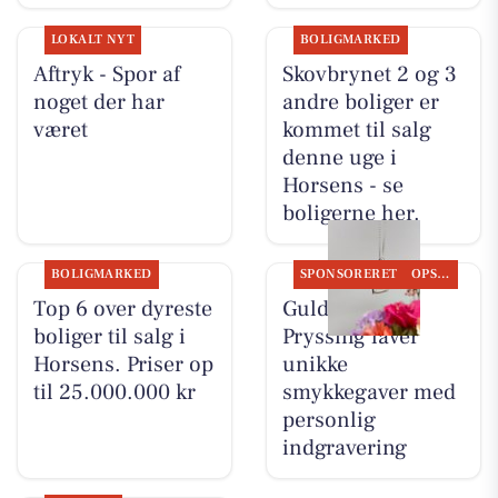
LOKALT NYT
BOLIGMARKED
Aftryk - Spor af
Skovbrynet 2 og 3
noget der har
andre boliger er
været
kommet til salg
denne uge i
Horsens - se
boligerne her.
BOLIGMARKED
SPONSORERET
OPSLAGSTAVLEN
Top 6 over dyreste
Guldsmed
boliger til salg i
Pryssing laver
Horsens. Priser op
unikke
til 25.000.000 kr
smykkegaver med
personlig
indgravering