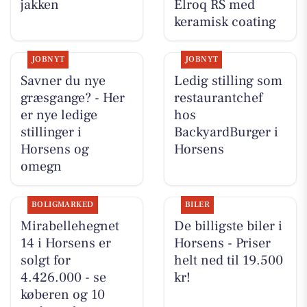
jakken
Elroq RS med
keramisk coating
JOBNYT
JOBNYT
Savner du nye
Ledig stilling som
græsgange? - Her
restaurantchef
er nye ledige
hos
stillinger i
BackyardBurger i
Horsens og
Horsens
omegn
BOLIGMARKED
BILER
Mirabellehegnet
De billigste biler i
14 i Horsens er
Horsens - Priser
solgt for
helt ned til 19.500
4.426.000 - se
kr!
køberen og 10