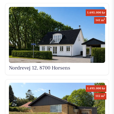
1.695.000 kr
2
141 m
Nordrevej 12, 8700 Horsens
1.495.000 kr
2
115 m