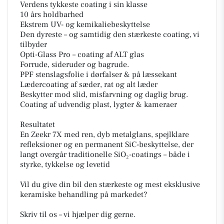
Verdens tykkeste coating i sin klasse
10 års holdbarhed
Ekstrem UV- og kemikaliebeskyttelse
Den dyreste – og samtidig den stærkeste coating, vi
tilbyder
Opti-Glass Pro – coating af ALT glas
Forrude, sideruder og bagrude.
PPF stenslagsfolie i dørfalser & på læssekant
Lædercoating af sæder, rat og alt læder
Beskytter mod slid, misfarvning og daglig brug.
Coating af udvendig plast, lygter & kameraer
Resultatet
En Zeekr 7X med ren, dyb metalglans, spejlklare
refleksioner og en permanent SiC-beskyttelse, der
langt overgår traditionelle SiO₂-coatings – både i
styrke, tykkelse og levetid
Vil du give din bil den stærkeste og mest eksklusive
keramiske behandling på markedet?
Skriv til os – vi hjælper dig gerne.