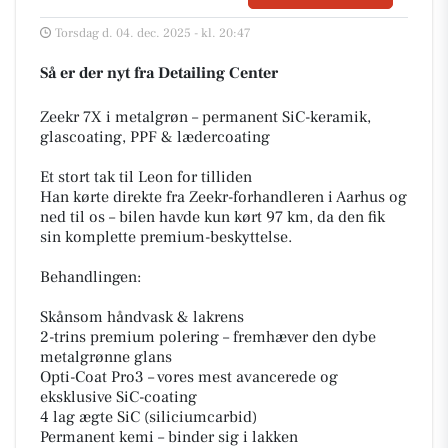
Torsdag d. 04. dec. 2025 - kl. 20:47
Så er der nyt fra Detailing Center
Zeekr 7X i metalgrøn – permanent SiC-keramik,
glascoating, PPF & lædercoating ️
Et stort tak til Leon for tilliden
Han kørte direkte fra Zeekr-forhandleren i Aarhus og
ned til os – bilen havde kun kørt 97 km, da den fik
sin komplette premium-beskyttelse.
Behandlingen:
Skånsom håndvask & lakrens
2-trins premium polering – fremhæver den dybe
metalgrønne glans
Opti-Coat Pro3 – vores mest avancerede og
eksklusive SiC-coating
4 lag ægte SiC (siliciumcarbid)
Permanent kemi – binder sig i lakken