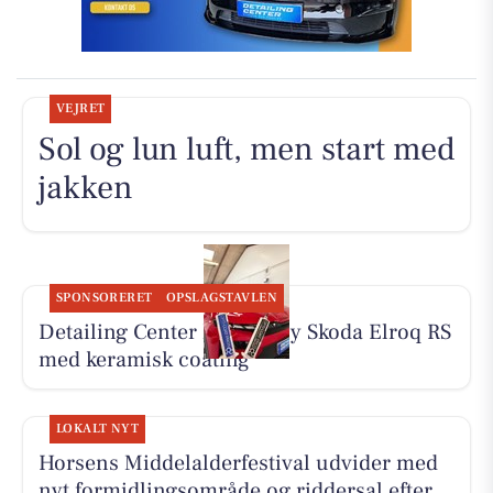
VEJRET
Sol og lun luft, men start med
jakken
SPONSORERET
OPSLAGSTAVLEN
Detailing Center klargør ny Skoda Elroq RS
med keramisk coating
LOKALT NYT
Horsens Middelalderfestival udvider med
nyt formidlingsområde og riddersal efter