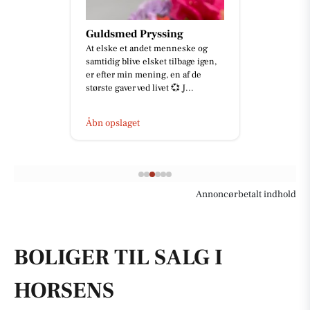
Guldsmed Pryssing
At elske et andet menneske og
samtidig blive elsket tilbage igen,
er efter min mening, en af de
største gaver ved livet 💞 J...
Åbn opslaget
Annoncørbetalt indhold
BOLIGER TIL SALG I
HORSENS