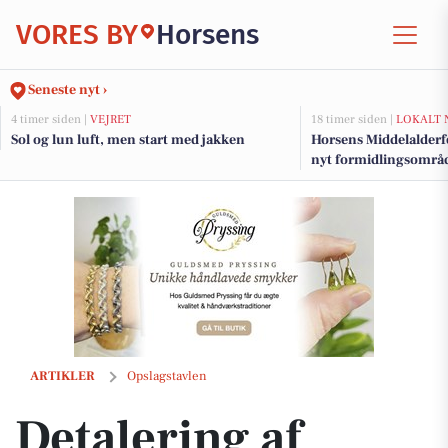
VORES BY
Horsens
Seneste nyt ›
4 timer siden |
VEJRET
18 timer siden |
LOKALT 
Sol og lun luft, men start med jakken
Horsens Middelalderf
nyt formidlingsområde
millionstøtte fra fond
Detalering af Zeekr 7X med avanceret keramisk behandling hos Deta
ARTIKLER
Opslagstavlen
Detalering af