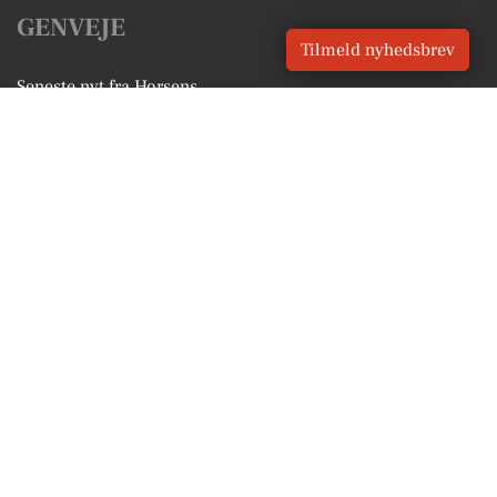
GENVEJE
Tilmeld nyhedsbrev
Seneste nyt fra Horsens
Vores lokale erhverv
Kalenderen for Horsens
Fakta om Horsens
Erhvervsartikler
Horsens Kommune
Få en gratis salgsvurdering
Sponsoreret indhold
Vores Digital © 2026
Kontakt VORES Digital
CVR: 41179082