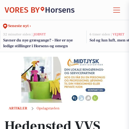
VORES BY
Horsens
Seneste nyt ›
32 minutter siden |
JOBNYT
6 timer siden |
VEJRET
Savner du nye græsgange? - Her er nye
Sol og lun luft, men 
ledige stillinger i Horsens og omegn
Hedensted VVS Service tilbyder skarpt majtilbud på Ifö Sign toilet m
ARTIKLER
Opslagstavlen
Hedensted VVS