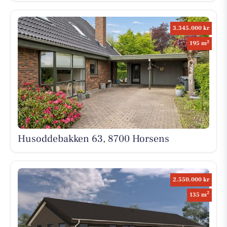
3.345.000 kr
2
195 m
Husoddebakken 63, 8700 Horsens
2.550.000 kr
2
135 m