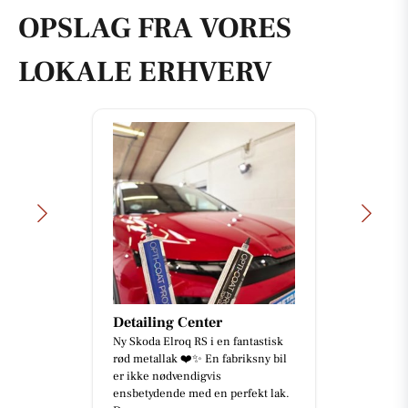
OPSLAG FRA VORES
LOKALE ERHVERV
Detailing Center
Ny Skoda Elroq RS i en fantastisk
rød metallak ❤️✨ En fabriksny bil
er ikke nødvendigvis
ensbetydende med en perfekt lak.