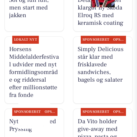
Sol og lun luft,
Detailing Center
men start med
klargør ny Skoda
jakken
Elroq RS med
keramisk coating
LOKALT NYT
SPONSORERET
OPSLAGSTAVLEN
Horsens
Simply Delicious
Middelalderfestiva
står klar med
l udvider med nyt
frisklavede
formidlingsområd
sandwiches,
e og riddersal
bagels og salater
efter millionstøtte
fra fonde
SPONSORERET
OPSLAGSTAVLEN
SPONSORERET
OPSLAGSTAVLEN
Nyt fra Guldsmed
Da Vito holder
Pryssing
give-away med
pizza, pasta og