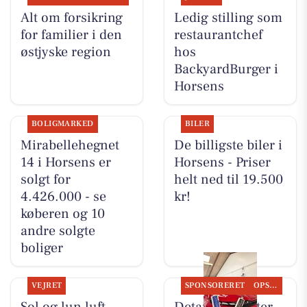
Alt om forsikring
Ledig stilling som
for familier i den
restaurantchef
østjyske region
hos
BackyardBurger i
Horsens
BOLIGMARKED
BILER
Mirabellehegnet
De billigste biler i
14 i Horsens er
Horsens - Priser
solgt for
helt ned til 19.500
4.426.000 - se
kr!
køberen og 10
andre solgte
boliger
VEJRET
SPONSORERET
OPSLAGSTAVLEN