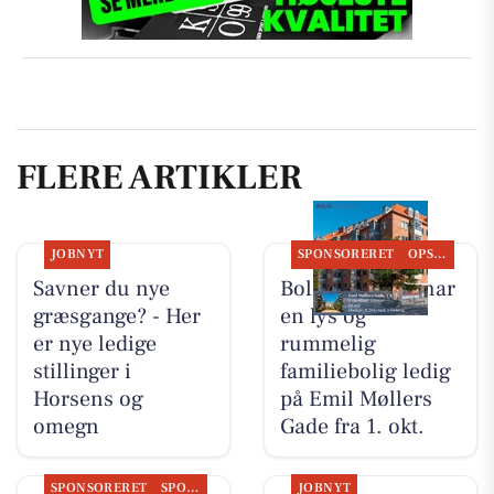
FLERE ARTIKLER
JOBNYT
SPONSORERET
OPSLAGSTAVLEN
Savner du nye
Bolig Horsens har
græsgange? - Her
en lys og
er nye ledige
rummelig
stillinger i
familiebolig ledig
Horsens og
på Emil Møllers
omegn
Gade fra 1. okt.
SPONSORERET
SPONSORERET INDHOLD
JOBNYT