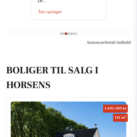
De...
Åbn opslaget
Annoncørbetalt indhold
BOLIGER TIL SALG I
HORSENS
1.695.000 kr
2
141 m