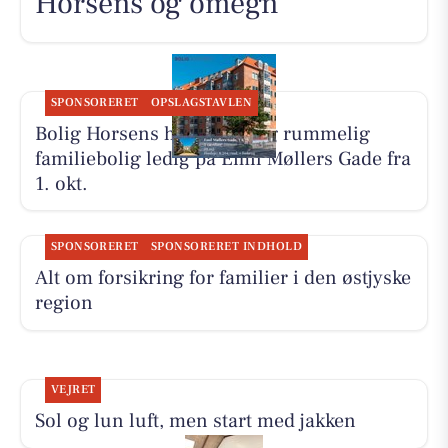
Horsens og omegn
SPONSORERET
OPSLAGSTAVLEN
Bolig Horsens har en lys og rummelig
familiebolig ledig på Emil Møllers Gade fra
1. okt.
SPONSORERET
SPONSORERET INDHOLD
Alt om forsikring for familier i den østjyske
region
VEJRET
Sol og lun luft, men start med jakken