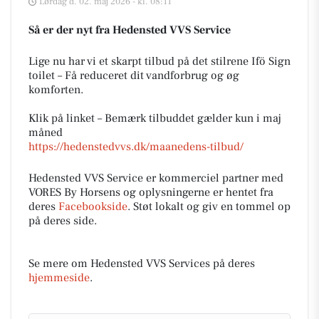
Lørdag d. 02. maj 2026 - kl. 08:11
Så er der nyt fra Hedensted VVS Service
Lige nu har vi et skarpt tilbud på det stilrene Ifö Sign
toilet – Få reduceret dit vandforbrug og øg
komforten.
Klik på linket – Bemærk tilbuddet gælder kun i maj
måned
https://hedenstedvvs.dk/maanedens-tilbud/
Hedensted VVS Service er kommerciel partner med
VORES By Horsens og oplysningerne er hentet fra
deres
Facebookside
. Støt lokalt og giv en tommel op
på deres side.
Se mere om Hedensted VVS Services på deres
hjemmeside
.