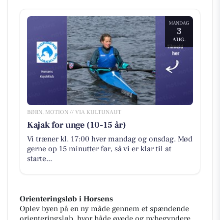
MANDAG
3
AUG.
BØRN, MOTION // VIA KULTUNAUT
Kajak for unge (10-15 år)
Vi træner kl. 17:00 hver mandag og onsdag. Mød
gerne op 15 minutter før, så vi er klar til at
starte...
Orienteringsløb i Horsens
Oplev byen på en ny måde gennem et spændende
orienteringsløb, hvor både øvede og nybegyndere