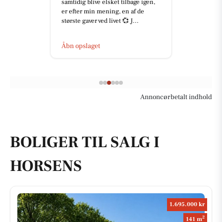
samtidig blive elsket tilbage igen,
er efter min mening, en af de
største gaver ved livet 💞 J...
Åbn opslaget
Annoncørbetalt indhold
BOLIGER TIL SALG I
HORSENS
1.695.000 kr
2
141 m