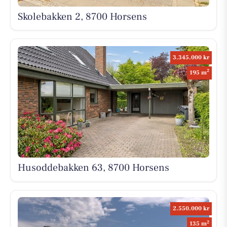
Skolebakken 2, 8700 Horsens
3.345.000 kr
2
195 m
Husoddebakken 63, 8700 Horsens
2.550.000 kr
2
135 m