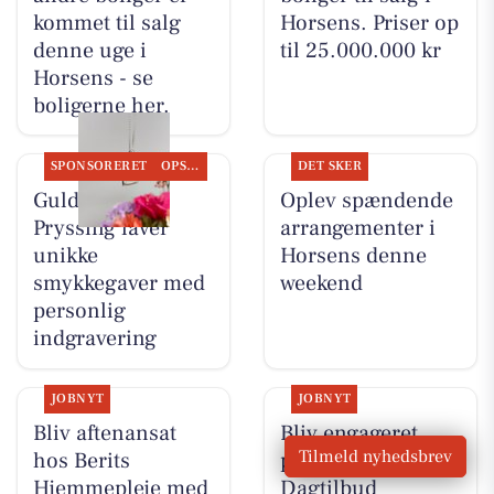
kommet til salg
Horsens. Priser op
denne uge i
til 25.000.000 kr
Horsens - se
boligerne her.
SPONSORERET
OPSLAGSTAVLEN
DET SKER
Guldsmed
Oplev spændende
Pryssing laver
arrangementer i
unikke
Horsens denne
smykkegaver med
weekend
personlig
indgravering
JOBNYT
JOBNYT
Bliv aftenansat
Bliv engageret
Tilmeld nyhedsbrev
hos Berits
pædagog hos
Hjemmepleje med
Dagtilbud