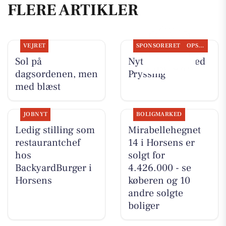
FLERE ARTIKLER
VEJRET
SPONSORERET
OPSLAGSTAVLEN
Sol på
Nyt fra Guldsmed
dagsordenen, men
Pryssing
med blæst
JOBNYT
BOLIGMARKED
Ledig stilling som
Mirabellehegnet
restaurantchef
14 i Horsens er
hos
solgt for
BackyardBurger i
4.426.000 - se
Horsens
køberen og 10
andre solgte
boliger