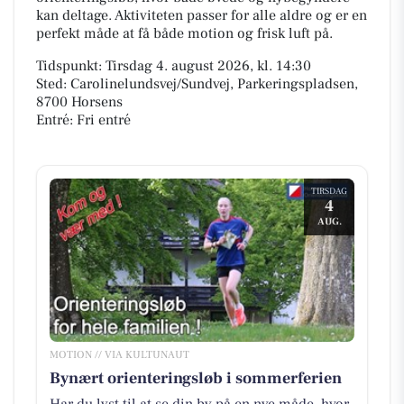
kan deltage. Aktiviteten passer for alle aldre og er en
perfekt måde at få både motion og frisk luft på.
Tidspunkt: Tirsdag 4. august 2026, kl. 14:30
Sted: Carolinelundsvej/Sundvej, Parkeringspladsen,
8700 Horsens
Entré: Fri entré
TIRSDAG
4
AUG.
MOTION // VIA KULTUNAUT
Bynært orienteringsløb i sommerferien
Har du lyst til at se din by på en nye måde, hvor