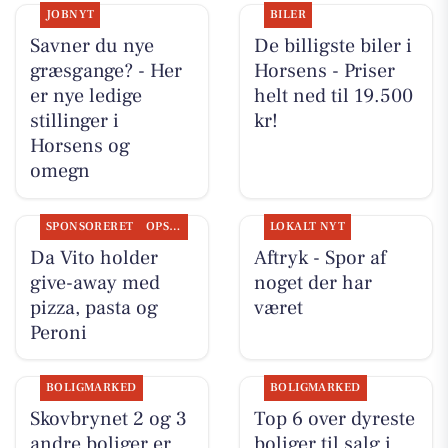
JOBNYT
BILER
Savner du nye
De billigste biler i
græsgange? - Her
Horsens - Priser
er nye ledige
helt ned til 19.500
stillinger i
kr!
Horsens og
omegn
SPONSORERET
OPSLAGSTAVLEN
LOKALT NYT
Da Vito holder
Aftryk - Spor af
give-away med
noget der har
pizza, pasta og
været
Peroni
BOLIGMARKED
BOLIGMARKED
Skovbrynet 2 og 3
Top 6 over dyreste
andre boliger er
boliger til salg i