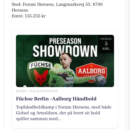
Sted: Forum Horsens, Langmarksvej 53, 8700
Horsens
Entré: 155-255 kr
ONSDAG
5
AUG.
SPORT // VIA KULTUNAUT
Füchse Berlin -Aalborg Håndbold
Tophåndboldkamp i Forum Horsens, med både
Gidsel og Arnoldsen, der på hvert sit hold
spiller sammen med...