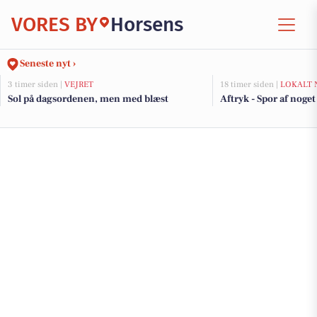
VORES BY
Horsens
Seneste nyt ›
3 timer siden |
VEJRET
18 timer siden |
LOKALT 
Sol på dagsordenen, men med blæst
Aftryk - Spor af noget