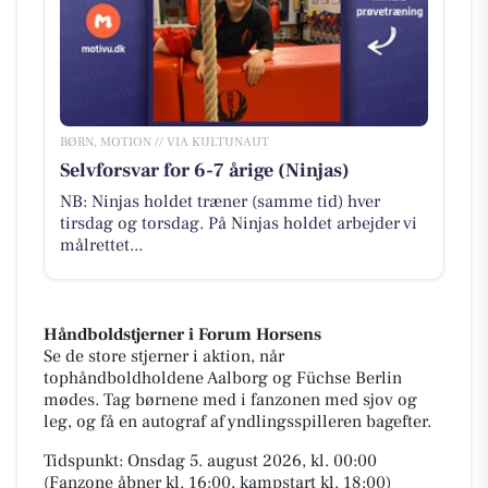
BØRN, MOTION // VIA KULTUNAUT
Selvforsvar for 6-7 årige (Ninjas)
NB: Ninjas holdet træner (samme tid) hver
tirsdag og torsdag. På Ninjas holdet arbejder vi
målrettet...
Håndboldstjerner i Forum Horsens
Se de store stjerner i aktion, når
tophåndboldholdene Aalborg og Füchse Berlin
mødes. Tag børnene med i fanzonen med sjov og
leg, og få en autograf af yndlingsspilleren bagefter.
Tidspunkt: Onsdag 5. august 2026, kl. 00:00
(Fanzone åbner kl. 16:00, kampstart kl. 18:00)