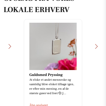
LOKALE ERHVERV
Guldsmed Pryssing
At elske et andet menneske og
samtidig blive elsket tilbage igen,
er efter min mening, en af de
største gaver ved livet 💞 J...
Åbn opslaget