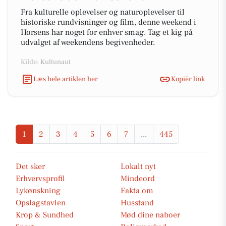
Fra kulturelle oplevelser og naturoplevelser til
historiske rundvisninger og film, denne weekend i
Horsens har noget for enhver smag. Tag et kig på
udvalget af weekendens begivenheder.
Kilde: Kultunaut
Læs hele artiklen her
Kopiér link
1
2
3
4
5
6
7
...
445
Det sker
Lokalt nyt
Erhvervsprofil
Mindeord
Lykønskning
Fakta om
Opslagstavlen
Husstand
Krop & Sundhed
Mød dine naboer