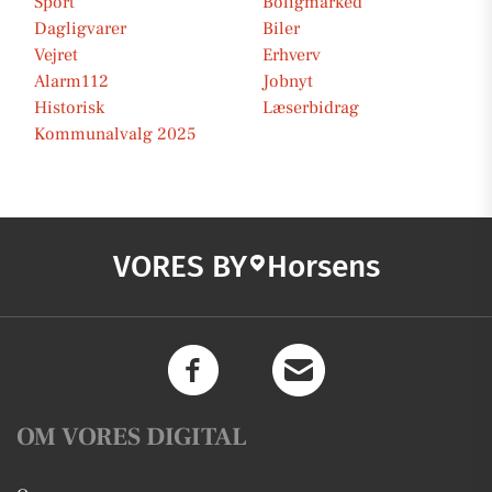
Sport
Boligmarked
Dagligvarer
Biler
Vejret
Erhverv
Alarm112
Jobnyt
Historisk
Læserbidrag
Kommunalvalg 2025
VORES BY
Horsens
OM VORES DIGITAL