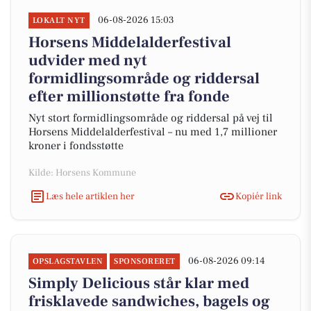
06-08-2026 15:03
LOKALT NYT
Horsens Middelalderfestival
udvider med nyt
formidlingsområde og riddersal
efter millionstøtte fra fonde
Nyt stort formidlingsområde og riddersal på vej til
Horsens Middelalderfestival – nu med 1,7 millioner
kroner i fondsstøtte
Kilde: Horsens Kommune
Læs hele artiklen her
Kopiér link
06-08-2026 09:14
OPSLAGSTAVLEN
SPONSORERET
Simply Delicious står klar med
frisklavede sandwiches, bagels og