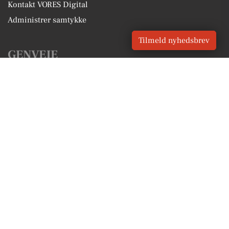
Kontakt VORES Digital
Administrer samtykke
Tilmeld nyhedsbrev
GENVEJE
Seneste nyt fra Horsens
Vores lokale erhverv
Kalenderen for Horsens
Fakta om Horsens
Erhvervsartikler
Horsens Kommune
Få en gratis salgsvurdering
Sponsoreret indhold