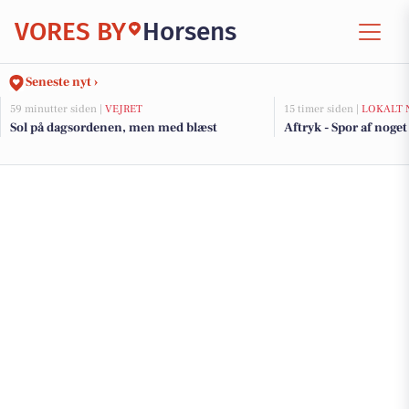
VORES BY
Horsens
Seneste nyt ›
59 minutter siden |
VEJRET
15 timer siden |
LOKALT 
Sol på dagsordenen, men med blæst
Aftryk - Spor af noget