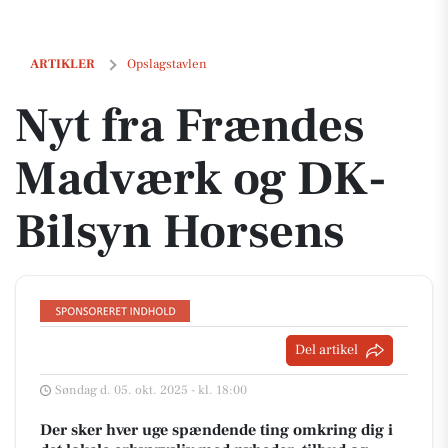
Nyt fra Frændes Madværk og DK-Bilsyn Horsens
ARTIKLER
Opslagstavlen
Nyt fra Frændes
Madværk og DK-
Bilsyn Horsens
Del artikel
Søndag d. 05. okt. 2025 - kl. 18:00
Der sker hver uge spændende ting omkring dig i