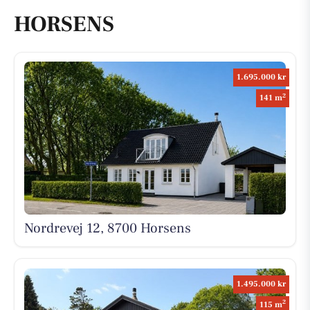
HORSENS
1.695.000 kr
2
141 m
Nordrevej 12, 8700 Horsens
1.495.000 kr
2
115 m