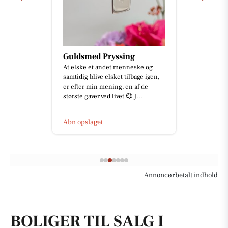
Guldsmed Pryssing
At elske et andet menneske og
samtidig blive elsket tilbage igen,
er efter min mening, en af de
største gaver ved livet 💞 J...
Åbn opslaget
Annoncørbetalt indhold
BOLIGER TIL SALG I