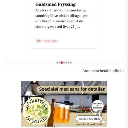
Guldsmed Pryssing
At elske et andet menneske og
samtidig blive elsket tilbage igen,
er efter min mening, en af de
største gaver ved livet 💞 J...
Åbn opslaget
Annoncørbetalt indhold