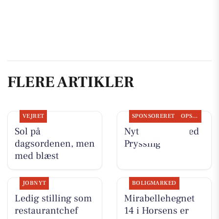
FLERE ARTIKLER
VEJRET
SPONSORERET
OPSLAGSTAVLEN
Sol på
Nyt fra Guldsmed
dagsordenen, men
Pryssing
med blæst
JOBNYT
BOLIGMARKED
Ledig stilling som
Mirabellehegnet
restaurantchef
14 i Horsens er