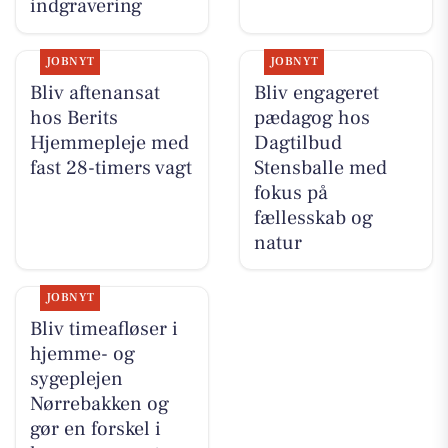
indgravering
JOBNYT
JOBNYT
Bliv aftenansat
Bliv engageret
hos Berits
pædagog hos
Hjemmepleje med
Dagtilbud
fast 28-timers vagt
Stensballe med
fokus på
fællesskab og
natur
JOBNYT
Bliv timeafløser i
hjemme- og
sygeplejen
Nørrebakken og
gør en forskel i