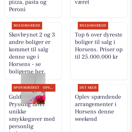
pizza, pasta og
været
Peroni
BOLIGMARKED
BOLIGMARKED
Skovbrynet 2 og 3
Top 6 over dyreste
andre boliger er
boliger til salg i
kommet til salg
Horsens. Priser op
denne uge i
til 25.000.000 kr
Horsens - se
boligerne her.
SPONSORERET
OPSLAGSTAVLEN
DET SKER
Guldsmed
Oplev spændende
Pryssing laver
arrangementer i
unikke
Horsens denne
smykkegaver med
weekend
personlig