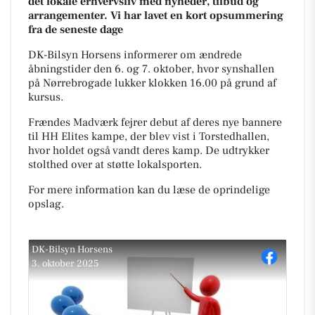
det lokale erhvervsliv med nyheder, tilbud og
arrangementer. Vi har lavet en kort opsummering
fra de seneste dage
DK-Bilsyn Horsens informerer om ændrede
åbningstider den 6. og 7. oktober, hvor synshallen
på Nørrebrogade lukker klokken 16.00 på grund af
kursus.
Frændes Madværk fejrer debut af deres nye bannere
til HH Elites kampe, der blev vist i Torstedhallen,
hvor holdet også vandt deres kamp. De udtrykker
stolthed over at støtte lokalsporten.
For mere information kan du læse de oprindelige
opslag.
DK-Bilsyn Horsens
3. oktober 2025