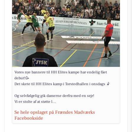
Vores nye bannere til HH Elites kampe har endelig fået
debut!🥳
Det skete til HH Elites kamp i Torstedhallen i onsdags 🤾
Og selvfølgelig gik damerne derfra med en sejr!
Vi er stolte af at støtte l...
Se hele opslaget på Frændes Madværks
Facebookside