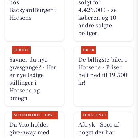
hos
solgt for
BackyardBurger i
4.426.000 - se
Horsens
køberen og 10
andre solgte
boliger
JOBNYT
BILER
Savner du nye
De billigste biler i
græsgange? - Her
Horsens - Priser
er nye ledige
helt ned til 19.500
stillinger i
kr!
Horsens og
omegn
SPONSORERET
OPSLAGSTAVLEN
LOKALT NYT
Da Vito holder
Aftryk - Spor af
give-away med
noget der har