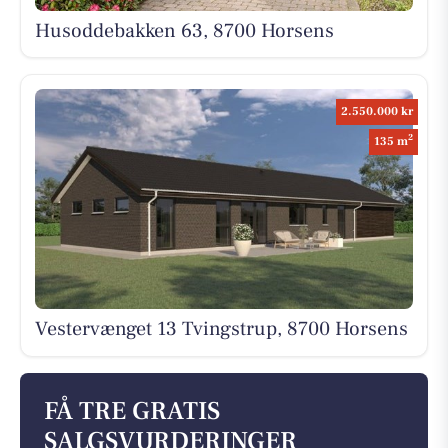
Husoddebakken 63, 8700 Horsens
2.550.000 kr
2
135 m
Vestervænget 13 Tvingstrup, 8700 Horsens
FÅ TRE GRATIS
SALGSVURDERINGER