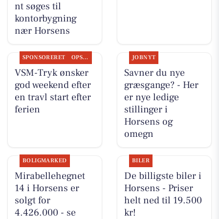
nt søges til
kontorbygning
nær Horsens
SPONSORERET
OPSLAGSTAVLEN
JOBNYT
VSM-Tryk ønsker
Savner du nye
god weekend efter
græsgange? - Her
en travl start efter
er nye ledige
ferien
stillinger i
Horsens og
omegn
BOLIGMARKED
BILER
Mirabellehegnet
De billigste biler i
14 i Horsens er
Horsens - Priser
solgt for
helt ned til 19.500
4.426.000 - se
kr!