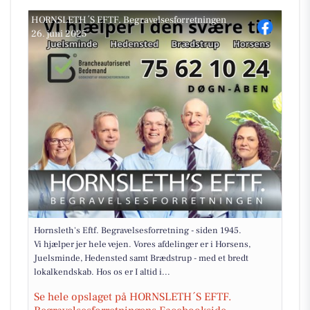
HORNSLETH´S EFTF. Begravelsesforretningen
26. juni 2025
Hornsleth's Eftf. Begravelsesforretning - siden 1945.
Vi hjælper jer hele vejen. Vores afdelinger er i Horsens,
Juelsminde, Hedensted samt Brædstrup - med et bredt
lokalkendskab. Hos os er I altid i...
Se hele opslaget på HORNSLETH´S EFTF.