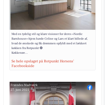
Med en tydelig stil og klare visioner for deres «Nordic
Barnhouse»-hjem havde Celine og Lars et klart billede af,
hvad de ønskede og fik drømmen opfyldt med et lækkert
køkken fra Rotpunkt 🔴
Køkkenøe...
Se hele opslaget på Rotpunkt Horsens’
Facebookside
Frændes Madværk
27. juni 2025