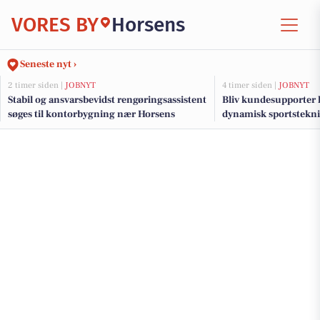
VORES BY
Horsens
Seneste nyt ›
2 timer siden |
JOBNYT
4 timer siden |
JOBNYT
Stabil og ansvarsbevidst rengøringsassistent
Bliv kundesupporter 
søges til kontorbygning nær Horsens
dynamisk sportstekn