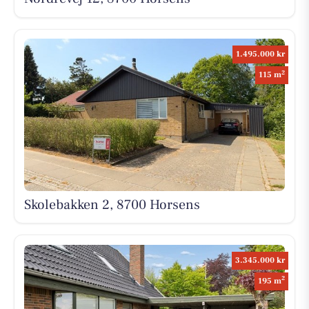
1.495.000 kr
2
115 m
Skolebakken 2, 8700 Horsens
3.345.000 kr
2
195 m