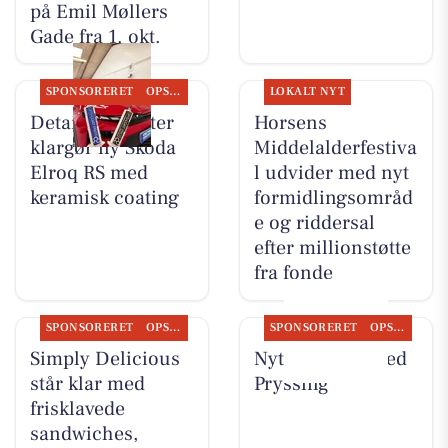
på Emil Møllers
Gade fra 1. okt.
SPONSORERET
OPSLAGSTAVLEN
LOKALT NYT
Detailing Center
Horsens
klargør ny Skoda
Middelalderfestiva
Elroq RS med
l udvider med nyt
keramisk coating
formidlingsområd
e og riddersal
efter millionstøtte
fra fonde
SPONSORERET
OPSLAGSTAVLEN
SPONSORERET
OPSLAGSTAVLEN
Simply Delicious
Nyt fra Guldsmed
står klar med
Pryssing
frisklavede
sandwiches,