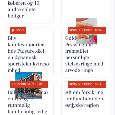
køberen og 10
andre solgte
boliger
JOBNYT
SPONSORERET
OPSLAGSTAVLEN
Bliv
Guldsmed
kundesupporter
Pryssing har
hos Pulsure.dk i
fremstillet
en dynamisk
personlige
sportsteknikvirkso
vielsesringe med
mhed
arvede ringe
SPONSORERET
OPSLAGSTAVLEN
SPONSORERET
SPONSORERET INDHOLD
Bolig Horsens har
Alt om forsikring
en lys og
for familier i den
rummelig
østjyske region
familiebolig ledig