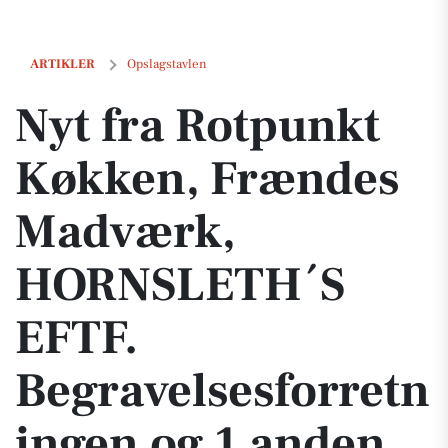
Nyt fra Rotpunkt Køkken, Frændes Madværk, HORNSLETH´S EFTF. Be
ARTIKLER
Opslagstavlen
Nyt fra Rotpunkt
Køkken, Frændes
Madværk,
HORNSLETH´S
EFTF.
Begravelsesforretn
ingen og 1 anden