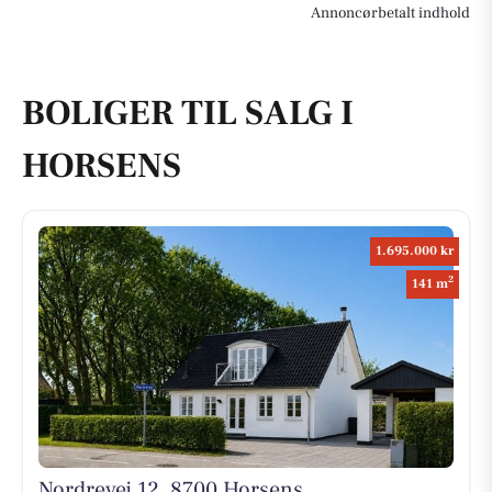
Annoncørbetalt indhold
BOLIGER TIL SALG I
HORSENS
1.695.000 kr
2
141 m
Nordrevej 12, 8700 Horsens