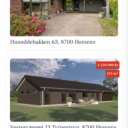
Husoddebakken 63, 8700 Horsens
2.550.000 kr
2
135 m
Vestervænget 13 Tvingstrup, 8700 Horsens