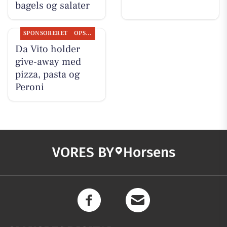
bagels og salater
SPONSORERET
OPSLAGSTAVLEN
Da Vito holder
give-away med
pizza, pasta og
Peroni
VORES BY
Horsens